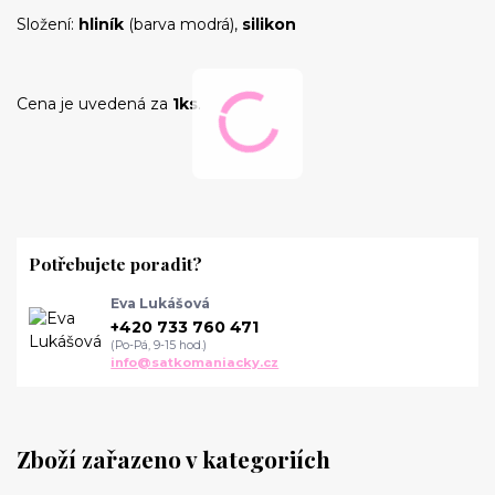
Složení:
hliník
(barva modrá),
silikon
Cena je uvedená za
1ks
.
Potřebujete poradit?
Eva Lukášová
+420 733 760 471
(Po-Pá, 9-15 hod.)
info@satkomaniacky.cz
Zboží zařazeno v kategoriích