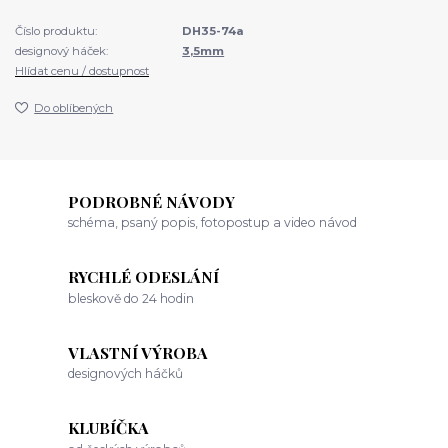
Číslo produktu:
DH35-74a
designový háček:
3,5mm
Hlídat cenu / dostupnost
Do oblíbených
PODROBNÉ NÁVODY
schéma, psaný popis, fotopostup a video návod
RYCHLÉ ODESLÁNÍ
bleskově do 24 hodin
VLASTNÍ VÝROBA
designových háčků
KLUBÍČKA