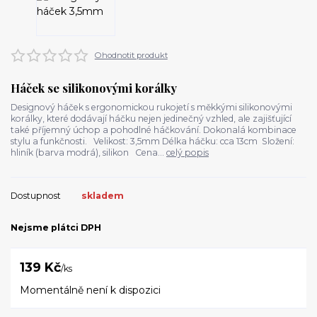
Ohodnotit produkt
Háček se silikonovými korálky
Designový háček s ergonomickou rukojetí s měkkými silikonovými
korálky, které dodávají háčku nejen jedinečný vzhled, ale zajišťující
také příjemný úchop a pohodlné háčkování. Dokonalá kombinace
stylu a funkčnosti. Velikost: 3,5mm Délka háčku: cca 13cm Složení:
hliník (barva modrá), silikon Cena...
celý popis
Dostupnost
skladem
Nejsme plátci DPH
139 Kč
/
ks
Momentálně není k dispozici