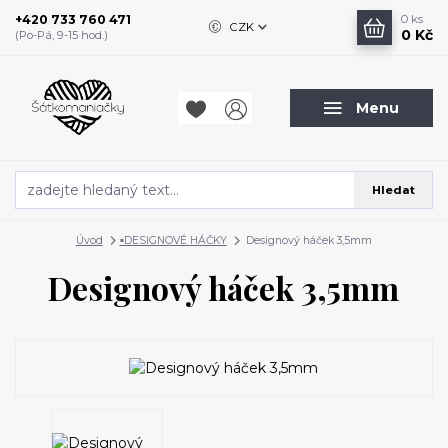
+420 733 760 471
0
ks
CZK
0 Kč
(Po-Pá, 9-15 hod.)
Menu
Hledat
Úvod
▪️DESIGNOVÉ HÁČKY
Designový háček 3,5mm
Designový háček 3,5mm