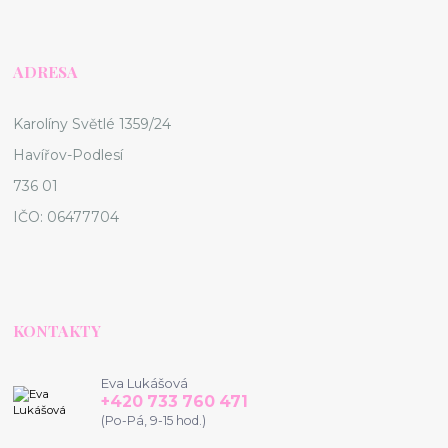
ADRESA
Karolíny Světlé 1359/24
Havířov-Podlesí
736 01
IČO: 06477704
KONTAKTY
Eva Lukášová
+420 733 760 471
(Po-Pá, 9-15 hod.)