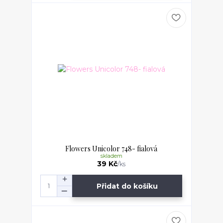
Flowers Unicolor 748- fialová
skladem
39 Kč
/
ks
Přidat do košíku