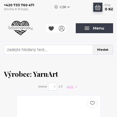
+420 733 760 471
0
ks
CZK
0 Kč
(Po-Pá, 9-15 hod.)
Menu
Hledat
Výrobce: YarnArt
strana
z 3
další