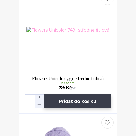
Flowers Unicolor 749- středně fialová
skladem
39 Kč
/
ks
Přidat do košíku