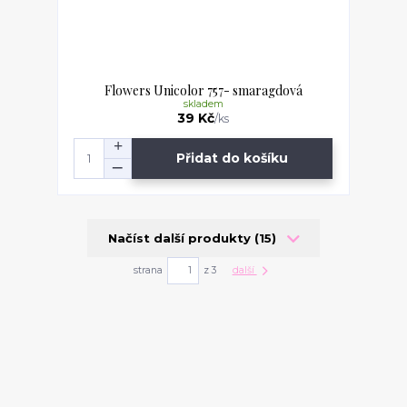
Flowers Unicolor 757- smaragdová
skladem
39 Kč
/
ks
Přidat do košíku
Načíst další produkty (15)
strana
z 3
další