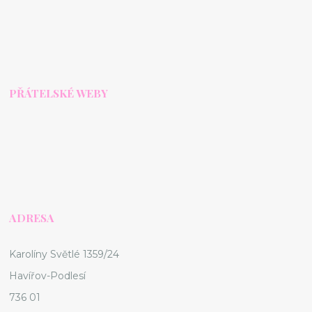
PŘÁTELSKÉ WEBY
ADRESA
Karolíny Světlé 1359/24
Havířov-Podlesí
736 01