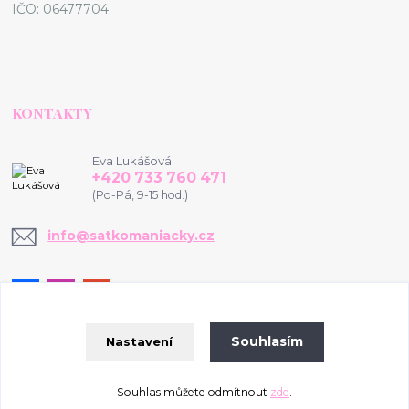
IČO: 06477704
KONTAKTY
Eva Lukášová
+420 733 760 471
(Po-Pá, 9-15 hod.)
info@satkomaniacky.cz
Souhlasím
Nastavení
© 2020-2026 www.satkomaniacky.cz
Souhlas můžete odmítnout
zde
.
Vytvořeno na
Eshop-rychle.cz