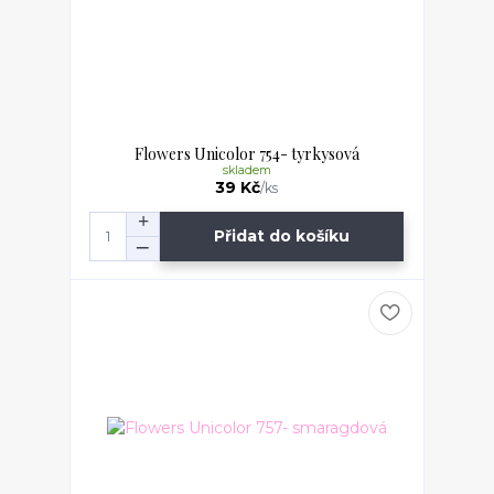
Flowers Unicolor 754- tyrkysová
skladem
39 Kč
/
ks
Přidat do košíku