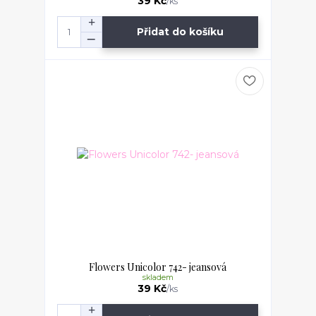
39 Kč
/
ks
Přidat do košíku
Flowers Unicolor 742- jeansová
skladem
39 Kč
/
ks