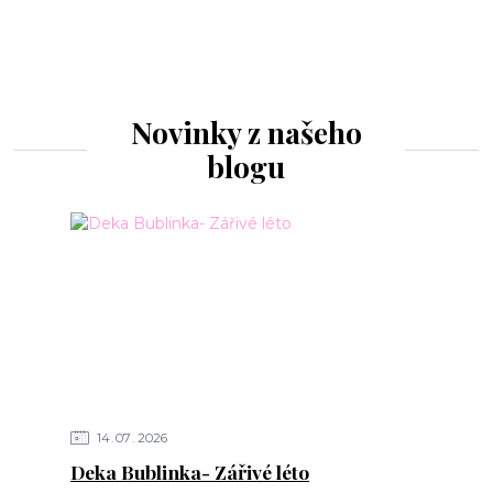
Novinky z našeho
blogu
14
07
2026
Deka Bublinka- Zářivé léto