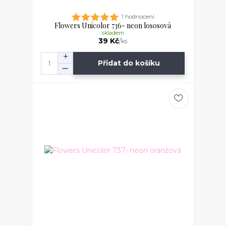
1 hodnocení
Flowers Unicolor 736- neon lososová
skladem
39 Kč
/
ks
Přidat do košíku