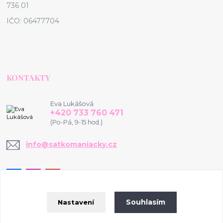
736 01
IČO: 06477704
KONTAKTY
Eva Lukášová
+420 733 760 471
(Po-Pá, 9-15 hod.)
info@satkomaniacky.cz
Souhlasím
Nastavení
© 2020-2026 www.satkomaniacky.cz