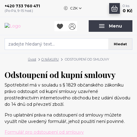
+420 733 760 471
0
ks
CZK
0 Kč
(Po-Pá, 9-15 hod.)
Menu
Hledat
Úvod
O NÁKUPU
ODSTOUPENÍ OD SMLOUVY
Odstoupení od kupní smlouvy
Spotřebitel má v souladu s § 1829 občanského zákoníku
právo odstoupit od kupní smlouvy uzavřené
prostřednictvím internetového obchodu bez udání důvodu
do 14 dnů od převzetí zboží.
Pro uplatnění práva na odstoupení od smlouvy můžete
využít níže uvedený formulář, jehož použití není povinné.
Formulář pro odstoupení od smlouvy