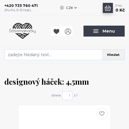
+420 733 760 471
0
ks
CZK
0 Kč
(Po-Pá, 9-15 hod.)
Menu
Hledat
designový háček: 4,5mm
strana
z 1