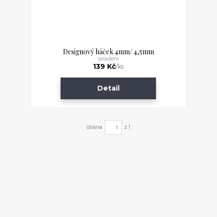
Designový háček 4mm/ 4,5mm
skladem
139 Kč
/
ks
Detail
strana
z 1