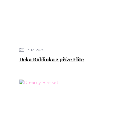
13
12
2025
Deka Bublinka z příze Elite