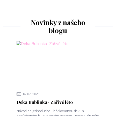
Novinky z našeho
blogu
14
07
2026
Deka Bublinka- Zářivé léto
Návod na jednoduchou háčkovanou deku s
nadýchaným bublinkovým vzorem, určený i úplným