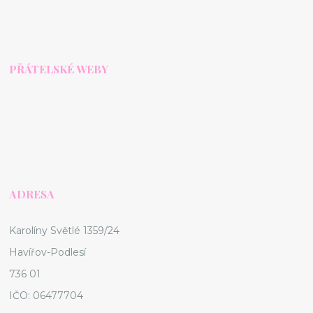
PŘÁTELSKÉ WEBY
ADRESA
Karolíny Světlé 1359/24
Havířov-Podlesí
736 01
IČO: 06477704