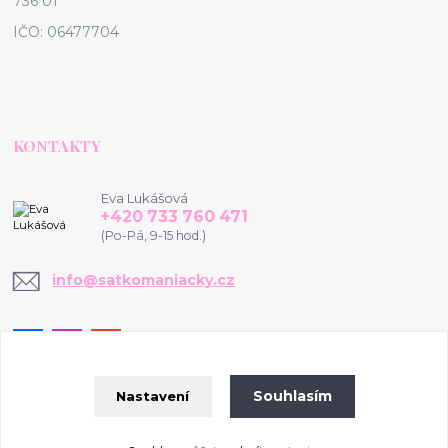
736 01
IČO: 06477704
KONTAKTY
Eva Lukášová
+420 733 760 471
(Po-Pá, 9-15 hod.)
info@satkomaniacky.cz
Souhlasím
Nastavení
© 2020-2026 www.satkomaniacky.cz