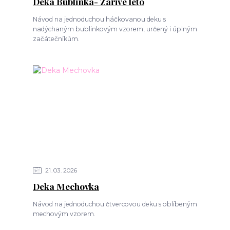
Deka Bublinka- Zářivé léto
Návod na jednoduchou háčkovanou deku s
nadýchaným bublinkovým vzorem, určený i úplným
začátečníkům.
21
03
2026
Deka Mechovka
Návod na jednoduchou čtvercovou deku s oblíbeným
mechovým vzorem.