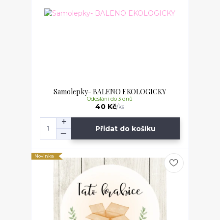
Samolepky- BALENO EKOLOGICKY
Odeslání do 3 dnů
40 Kč
/
ks
Přidat do košíku
Novinka