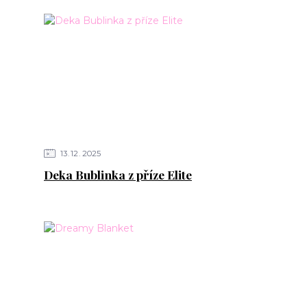
13
12
2025
Deka Bublinka z příze Elite