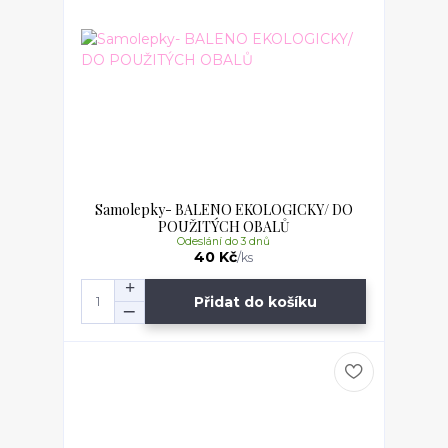
Samolepky- BALENO EKOLOGICKY/ DO
POUŽITÝCH OBALŮ
Odeslání do 3 dnů
40 Kč
/
ks
Přidat do košíku