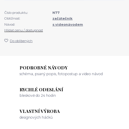
Číslo produktu:
N77
Obtížnost:
začátečník
Návod:
s videonávodem
Hlídat cenu / dostupnost
Do oblíbených
PODROBNÉ NÁVODY
schéma, psaný popis, fotopostup a video návod
RYCHLÉ ODESLÁNÍ
bleskově do 24 hodin
VLASTNÍ VÝROBA
designových háčků