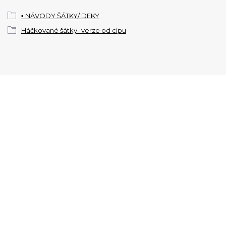
▪️ NÁVODY ŠÁTKY/ DEKY
Háčkované šátky- verze od cípu