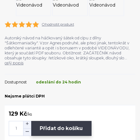
Ohodnotit produkt
Autorský návod na háčkovaný šátek od cípu z dílny
"Šátkomaniačky". Vzor Agnes podruhé, ale přeci jinak, tentokrát v
odlehčené variantě a opět i s bonusem v podobě VIDEONÁVODU,
který je součástí PDF souboru. Obtížnost: ZAČÁTEČNÍK návod
obsahuje tyto sloupky: řetízkové oko, krátký sloupek, dlouhý slo...
celý popis
Dostupnost
odeslání do 24 hodin
Nejsme plátci DPH
129 Kč
/
ks
Přidat do košíku