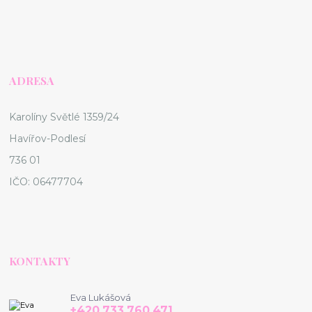
ADRESA
Karolíny Světlé 1359/24
Havířov-Podlesí
736 01
IČO: 06477704
KONTAKTY
Eva Lukášová
+420 733 760 471