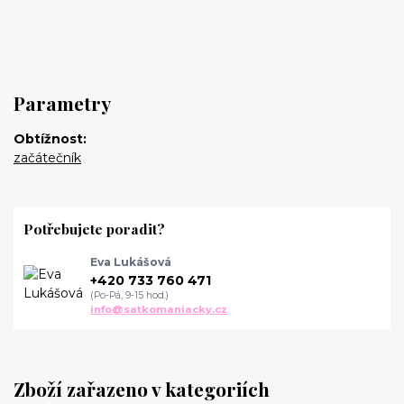
Parametry
Obtížnost
začátečník
Potřebujete poradit?
Eva Lukášová
+420 733 760 471
(Po-Pá, 9-15 hod.)
info@satkomaniacky.cz
Zboží zařazeno v kategoriích