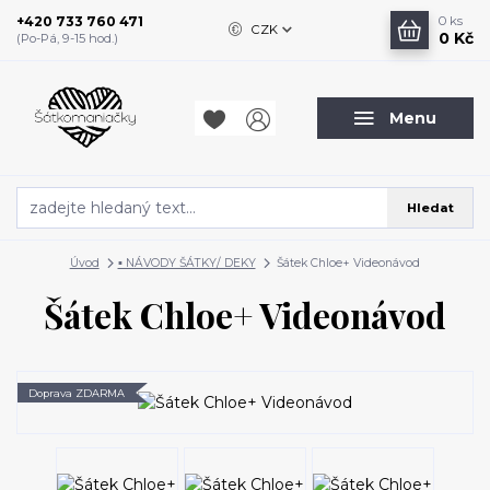
+420 733 760 471
0
ks
CZK
0 Kč
(Po-Pá, 9-15 hod.)
Menu
Hledat
Úvod
▪️ NÁVODY ŠÁTKY/ DEKY
Šátek Chloe+ Videonávod
Šátek Chloe+ Videonávod
Doprava ZDARMA