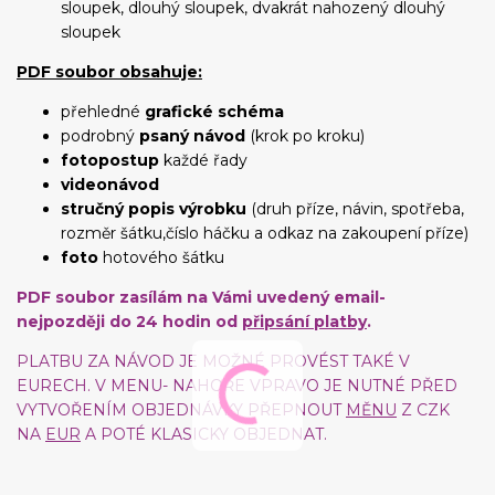
sloupek, dlouhý sloupek, dvakrát nahozený dlouhý
sloupek
PDF soubor obsahuje:
přehledné
grafické schéma
podrobný
psaný návod
(krok po kroku)
fotopostup
každé řady
videonávod
stručný popis výrobku
(druh příze, návin, spotřeba,
rozměr šátku,číslo háčku a odkaz na zakoupení příze)
foto
hotového šátku
PDF soubor zasílám na Vámi uvedený email-
nejpozději do 24 hodin od
připsání platby
.
PLATBU ZA NÁVOD JE MOŽNÉ PROVÉST TAKÉ V
EURECH. V MENU- NAHOŘE VPRAVO JE NUTNÉ PŘED
VYTVOŘENÍM OBJEDNÁVKY PŘEPNOUT
MĚNU
Z CZK
NA
EUR
A POTÉ KLASICKY OBJEDNAT.