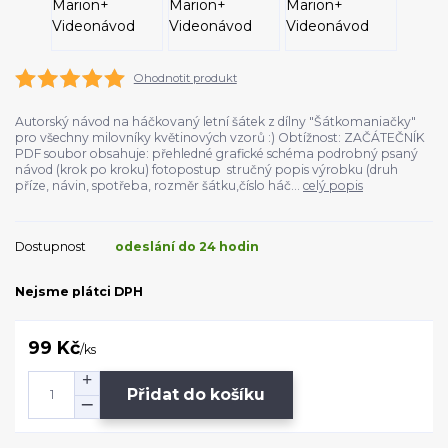
Ohodnotit produkt
Autorský návod na háčkovaný letní šátek z dílny "Šátkomaniačky"
pro všechny milovníky květinových vzorů :) Obtížnost: ZAČÁTEČNÍK
PDF soubor obsahuje: přehledné grafické schéma podrobný psaný
návod (krok po kroku) fotopostup stručný popis výrobku (druh
příze, návin, spotřeba, rozměr šátku,číslo háč...
celý popis
Dostupnost
odeslání do 24 hodin
Nejsme plátci DPH
99 Kč
/
ks
Přidat do košíku