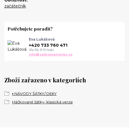
Obtížnost
začátečník
Potřebujete poradit?
Eva Lukášová
+420 733 760 471
(Po-Pá, 9-15 hod.)
info@satkomaniacky.cz
Zboží zařazeno v kategoriích
▪️ NÁVODY ŠÁTKY/ DEKY
Háčkované šátky- klasická verze