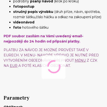
podrobný
psaný návod
(krok po kroku)
fotopostup
stručný popis výrobku
(druh příze, návin, spotřeba,
rozměr šátku,číslo háčku a odkaz na zakoupení příze)
videonávod
foto
hotového šátku
PDF soubor zasílám na Vámi uvedený email-
nejpozději do 24 hodin od připsání platby.
PLATBU ZA NÁVOD JE MOŽNÉ PROVÉST TAKÉ V
EURECH. V MENU- NAHOŘE VPRAVO JE NUTNÉ PŘED
VYTVOŘENÍM OBJEDNÁVKY PŘEPNOUT
MĚNU
Z CZK
NA
EUR
A POTÉ KLASICKY OBJEDNAT.
Parametry