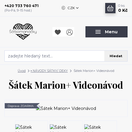
+420 733 760 471
0
ks
CZK
0 Kč
(Po-Pá, 9-15 hod.)
Menu
Hledat
Úvod
▪️ NÁVODY ŠÁTKY/ DEKY
Šátek Marion+ Videonávod
Šátek Marion+ Videonávod
Doprava ZDARMA