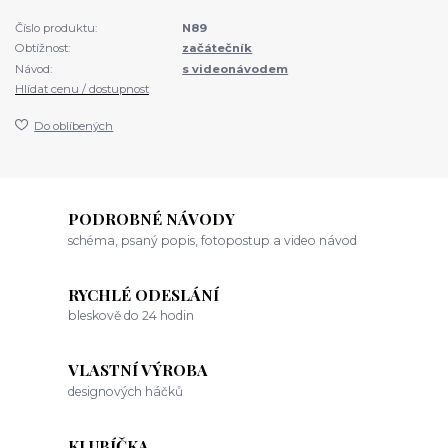
Číslo produktu:
N89
Obtížnost:
začátečník
Návod:
s videonávodem
Hlídat cenu / dostupnost
Do oblíbených
PODROBNÉ NÁVODY
schéma, psaný popis, fotopostup a video návod
RYCHLÉ ODESLÁNÍ
bleskově do 24 hodin
VLASTNÍ VÝROBA
designových háčků
KLUBÍČKA