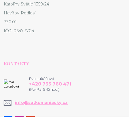
Karolíny Světlé 1359/24
Havířov-Podlesí
736 01
IČO: 06477704
KONTAKTY
Eva Lukášová
+420 733 760 471
(Po-Pá, 9-15 hod.)
info@satkomaniacky.cz