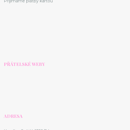
Příjímáme platby kartou
PŘÁTELSKÉ WEBY
ADRESA