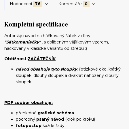
Hodnocení
76
Komentáře
0
Kompletní specifikace
Autorský návod na háčkovaný šátek z dílny
"Šátkomaniačky"
, s oblíbeným vějířkovým vzorem,
háčkovaný v klasické variantě od středu :)
Obtížnost:
ZAČÁTEČNÍK
návod obsahuje tyto sloupky
: řetízkové oko, krátký
sloupek, dlouhý sloupek a dvakrát nahozený dlouhý
sloupek
PDF soubor obsahuje:
přehledné
grafické schéma
podrobný
psaný návod
(krok po kroku)
fotopostup
každé řady