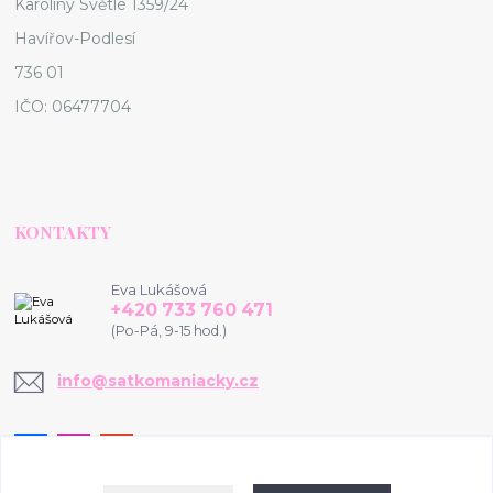
Karolíny Světlé 1359/24
Havířov-Podlesí
736 01
IČO: 06477704
KONTAKTY
Eva Lukášová
+420 733 760 471
(Po-Pá, 9-15 hod.)
info@satkomaniacky.cz