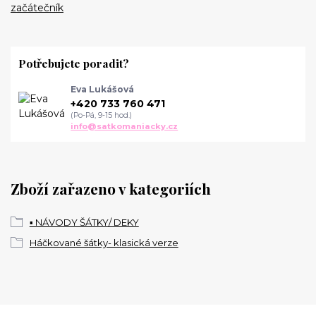
začátečník
Potřebujete poradit?
Eva Lukášová
+420 733 760 471
(Po-Pá, 9-15 hod.)
info@satkomaniacky.cz
Zboží zařazeno v kategoriích
▪️ NÁVODY ŠÁTKY/ DEKY
Háčkované šátky- klasická verze