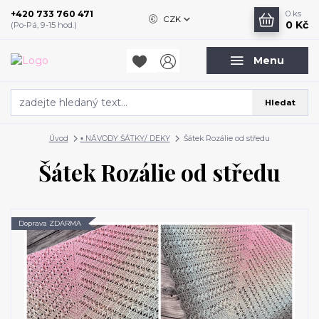
+420 733 760 471
0
ks
CZK
0 Kč
(Po-Pá, 9-15 hod.)
Menu
Hledat
Úvod
▪️ NÁVODY ŠÁTKY/ DEKY
Šátek Rozálie od středu
Šátek Rozálie od středu
Doprava ZDARMA