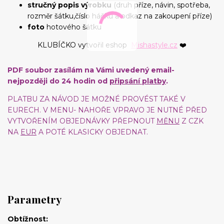
stručný popis výrobku
(druh příze, návin, spotřeba,
rozměr šátku,číslo háčku a odkaz na zakoupení příze)
foto
hotového šátku
KLUBÍČKO vytvořil eshop
Mishastyle.cz
❤️
PDF soubor zasílám na Vámi uvedený email-
nejpozději do 24 hodin od
připsání platby
.
PLATBU ZA NÁVOD JE MOŽNÉ PROVÉST TAKÉ V
EURECH. V MENU- NAHOŘE VPRAVO JE NUTNÉ PŘED
VYTVOŘENÍM OBJEDNÁVKY PŘEPNOUT
MĚNU
Z CZK
NA
EUR
A POTÉ KLASICKY OBJEDNAT.
Parametry
Obtížnost