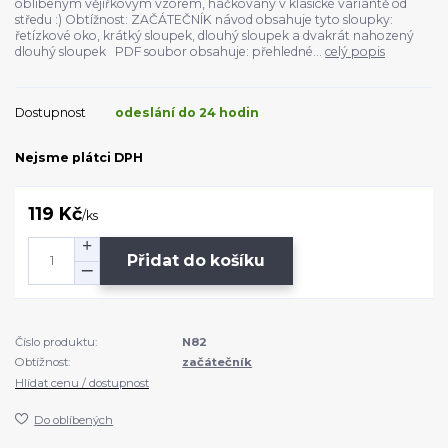
oblíbeným vějířkovým vzorem, háčkovaný v klasické variantě od
středu :) Obtížnost: ZAČÁTEČNÍK návod obsahuje tyto sloupky:
řetízkové oko, krátký sloupek, dlouhý sloupek a dvakrát nahozený
dlouhý sloupek PDF soubor obsahuje: přehledné...
celý popis
Dostupnost
odeslání do 24 hodin
Nejsme plátci DPH
119 Kč
/
ks
Přidat do košíku
Číslo produktu:
N82
Obtížnost:
začátečník
Hlídat cenu / dostupnost
Do oblíbených