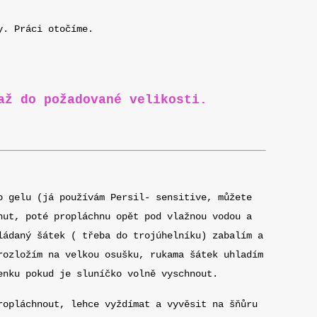
y. Práci otočíme.
až do požadované velikosti.
o gelu (já používám Persil- sensitive, můžete
nut, poté propláchnu opět pod vlažnou vodou a
ládaný šátek ( třeba do trojúhelníku) zabalím a
rozložím na velkou osušku, rukama šátek uhladím
enku pokud je sluníčko volně vyschnout.
opláchnout, lehce vyždímat a vyvěsit na šňůru