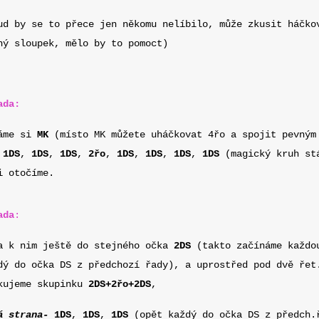
ud by se to přece jen někomu nelíbilo, může zkusit háčko
hý sloupek, mělo by to pomoct)
ada:
áme si
MK
(místo MK můžete uháčkovat 4řo a spojit pevným
e
1DS
,
1DS
,
1DS
,
2řo
,
1DS
,
1DS
,
1DS
,
1DS
(magický kruh stá
i otočíme.
ada
:
 k nim ještě do stejného očka
2DS
(takto začínáme každo
dý do očka DS z předchozí řady), a uprostřed pod dvě řet
kujeme skupinku
2DS+2řo+2DS
,
á strana-
1DS
,
1DS
,
1DS
(opět každý do očka DS z předch.ř