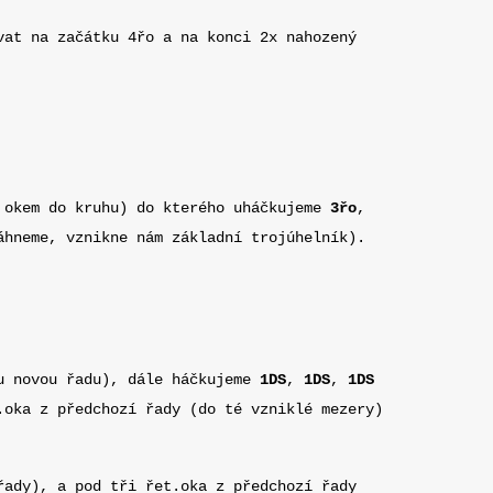
vat na začátku 4řo a na konci 2x nahozený
 okem do kruhu) do kterého uháčkujeme
3řo
,
hneme, vznikne nám základní trojúhelník).
u novou řadu), dále háčkujeme
1DS
,
1DS
,
1DS
.oka z předchozí řady (do té vzniklé mezery)
ady), a pod tři řet.oka z předchozí řady