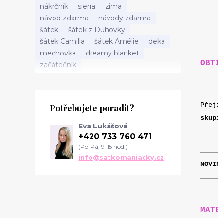
nákrčník
sierra
zima
návod zdarma
návody zdarma
šátek
šátek z Duhovky
šátek Camilla
šátek Amélie
deka
mechovka
dreamy blanket
OBT
začátečník
Přej
Potřebujete poradit?
skup
Eva Lukášová
+420 733 760 471
(Po-Pá, 9-15 hod.)
info@satkomaniacky.cz
NOVI
MAT