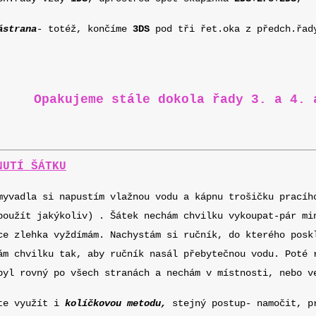
á
strana
- totéž, končíme
3DS
pod tři řet.oka z předch.řad
Opakujeme stále dokola řady 3. a 4. 
NUTÍ ŠÁTKU
myvadla si napustím vlažnou vodu a kápnu trošičku pracíh
použít jakýkoliv) . Šátek nechám chvilku vykoupat-pár mi
ce zlehka vyždímám. Nachystám si ručník, do kterého posk
ám chvilku tak, aby ručník nasál přebytečnou vodu. Poté 
byl rovný po všech stranách a nechám v místnosti, nebo v
te využít i
kolíčkovou metodu,
stejný postup- namočit, pr