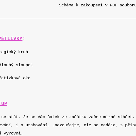
Schéma k zakoupení v PDF soubo
VĚTLIVKY
:
magický kruh
dlouhý sloupek
řetízkové oko
TUP
 se stát, že se Vám šátek ze začátku začne mírně stáčet,
ování, i o utahování...nezoufejte, nic se neděje, s přib
ě vyrovná.