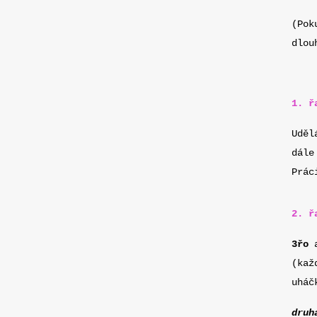
(Pok
dlou
1. ř
Uděl
dál
Prác
2. ř
3řo
a
(kaž
uháč
druh