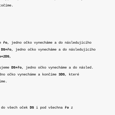
točíme.
me
řo
, jedno očko vynecháme a do následujícího
a
DS+řo
, jedno očko vynecháme a do následujícího
o+2DS
,
kujeme
DS+řo
, jedno očko vynecháme a do násled.
dno očko vynecháme a končíme
3DS
, které
íme.
t do všech oček
DS
i pod všechna
řo
z