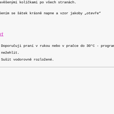
avěšenými kolíčkami po všech stranách.
šením se šátek krásně napne a vzor jakoby „otevře“
NÍ
Doporučuji praní v rukou nebo v pračce do 30°C - progra
nežehlit.
Sušit vodorovně rozložené.