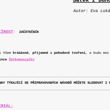
Šátek z Duh
Autor: Eva Luk
ÍŽNOST
:
ZAČÁTEČNÍK
i Všem
krááásné
,
příjemné
a
pohodové tvoření
, a budu moc
ince
Šátkomaniačky
NKY TÝKAJÍCÍ SE PŘIPRAVOVANÝCH NÁVODŮ MŮŽETE SLEDOVAT I
ERIÁL: