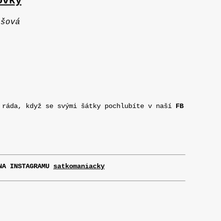
ovky
ášová
 ráda, když se svými šátky pochlubíte v naší
FB
 NA INSTAGRAMU
satkomaniacky