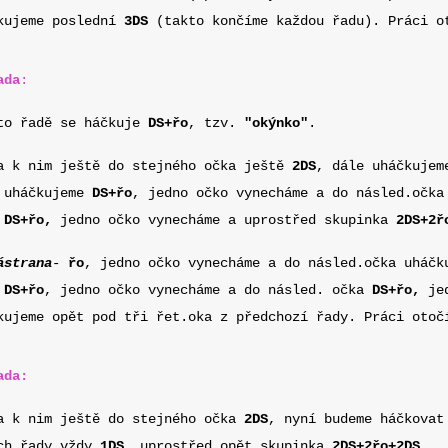
kujeme poslední
3DS
(takto končíme každou řadu). Práci o
ada
:
to řadě se háčkuje
DS+řo
, tzv.
"okýnko"
.
 k nim ještě do stejného očka ještě
2DS
, dále uháčkuje
 uháčkujeme
DS+řo
, jedno očko vynecháme a do násled.očk
a
DS+řo,
jedno očko vynecháme a uprostřed skupinka
2DS+2ř
á
strana
-
řo
, jedno očko vynecháme a do násled.očka uháč
a
DS+řo
, jedno očko vynecháme a do násled. očka
DS+řo,
je
kujeme opět pod tři řet.oka z předchozí řady. Práci otoč
ada:
 k nim ještě do stejného očka
2DS
, nyní budeme háčkova
ch.řady vždy
1DS
, uprostřed opět skupinka
2DS+2řo+2DS
,