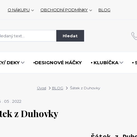
O NÁKUPU
OBCHODNÍ PODMÍNKY
BLOG
Hledat
KY/ DEKY
▪️DESIGNOVÉ HÁČKY
▪️ KLUBÍČKA
▪
Úvod
BLOG
Šátek z Duhovky
6
05
2022
tek z Duhovky