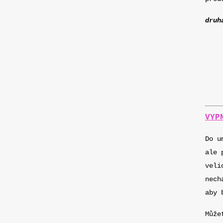
druh
VYP
Do u
ale 
veli
nech
aby 
Může