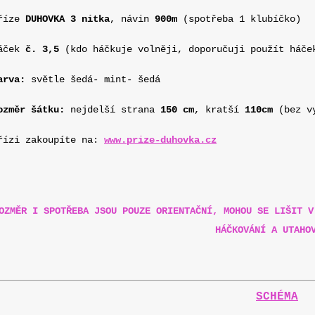
říze
DUHOVKA 3 nitka
, návin
900m
(spotřeba 1 klubíčko)
áček
č. 3,5
(kdo háčkuje volněji, doporučuji použít háč
rva:
světle šedá- mint- šedá
ozměr šátku:
nejdelší strana
150 cm
, kratší
110cm
(bez v
řízi zakoupíte na:
www.prize-duhovka.cz
OZMĚR I SPOTŘEBA JSOU POUZE ORIENTAČNÍ, MOHOU SE LIŠIT V
HÁČKOVÁNÍ A UTAHO
SCHÉMA