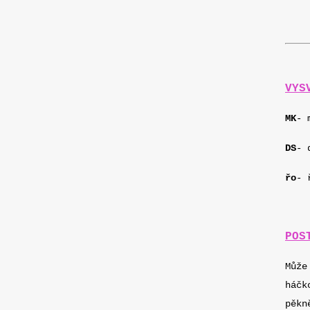
VYS
MK
- 
DS
- 
řo
- 
POS
Může
háčk
pěkn