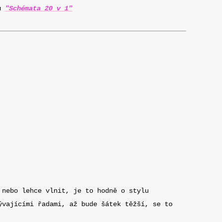
ru
"Schémata 20 v 1"
 nebo lehce vlnit, je to hodně o stylu
ývajícími řadami, až bude šátek těžší, se to