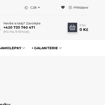
CZK
Přihlášení
Nevíte si rady? Zavolejte.
0
ks
+420 733 760 471
0 Kč
(Po-Pá, 9-15 hod.)
️ SAMOLEPKY
▪️ GALANTERIE