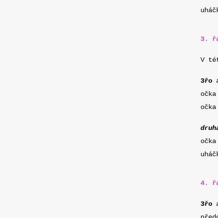
uháč
3. ř
V té
3řo
a
očka
očk
druh
očk
uháč
4. ř
3řo
a
před