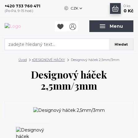
+420 733 760 471
0
ks
CZK
0 Kč
(Po-Pá, 9-15 hod.)
Menu
Hledat
Úvod
▪️DESIGNOVÉ HÁČKY
Designový háček 2,5mm/3mm
Designový háček
2,5mm/3mm