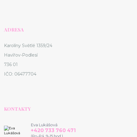
ADRESA
Karolíny Světlé 1359/24
Havířov-Podlesí
736 01
IČO: 06477704
KONTAKTY
Eva Lukášová
+420 733 760 471
(Po-Pá, 9-15 hod.)