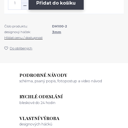
Přidat do košíku
Číslo produktu:
DH100-2
designový háček:
3mm
Hlídat cenu / dostupnost
Do oblíbených
PODROBNÉ NÁVODY
schéma, psaný popis, fotopostup a video návod
RYCHLÉ ODESLÁNÍ
bleskově do 24 hodin
VLASTNÍ VÝROBA
designových háčků