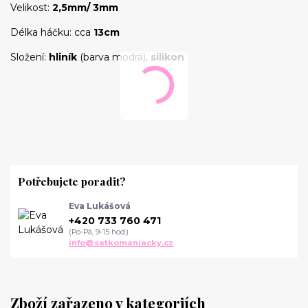
Velikost:
2,5mm/ 3mm
Délka háčku: cca
13cm
Složení:
hliník
(barva modrá),
silikon
Potřebujete poradit?
Eva Lukášová
+420 733 760 471
(Po-Pá, 9-15 hod.)
info@satkomaniacky.cz
Zboží zařazeno v kategoriích