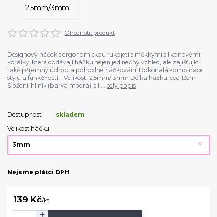
Ohodnotit produkt
Designový háček s ergonomickou rukojetí s měkkými silikonovými
korálky, které dodávají háčku nejen jedinečný vzhled, ale zajišťující
také příjemný úchop a pohodlné háčkování. Dokonalá kombinace
stylu a funkčnosti. Velikost: 2,5mm/ 3mm Délka háčku: cca 13cm
Složení: hliník (barva modrá), sili...
celý popis
Dostupnost
skladem
Velikost háčku
Nejsme plátci DPH
139 Kč
/
ks