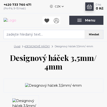
+420 733 760 471
0
ks
CZK
0 Kč
(Po-Pá, 9-15 hod.)
Menu
Hledat
Úvod
▪️DESIGNOVÉ HÁČKY
Designový háček 3,5mm/ 4mm
Designový háček 3,5mm/
4mm