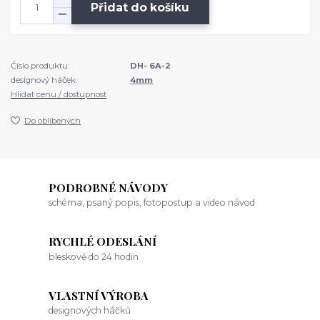
Přidat do košíku
Číslo produktu:
DH- 6A-2
designový háček:
4mm
Hlídat cenu / dostupnost
Do oblíbených
PODROBNÉ NÁVODY
schéma, psaný popis, fotopostup a video návod
RYCHLÉ ODESLÁNÍ
bleskově do 24 hodin
VLASTNÍ VÝROBA
designových háčků