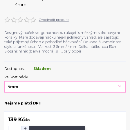
Ohodnotit produkt
Designový háček s ergonomickou rukojetí s měkkými silikonovými
korálky, které dodávají háčku nejen jedinečný vzhled, ale zajišťující
také příjemný úchop a pohodlné háčkování. Dokonalá kombinace
stylu a funkčnosti. Velikost: 3,5mm/ 4mm Délka háčku: cca 13cm
Složení: hliník (barva modrá), sili...
celý popis
Dostupnost
Skladem
Velikost háčku
Nejsme plátci DPH
139 Kč
/
ks