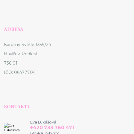
ADRESA
Karolíny Světlé 1359/24
Havířov-Podlesí
736 01
IČO: 06477704
KONTAKTY
Eva Lukášová
+420 733 760 471
(Po-Pá, 9-15 hod.)