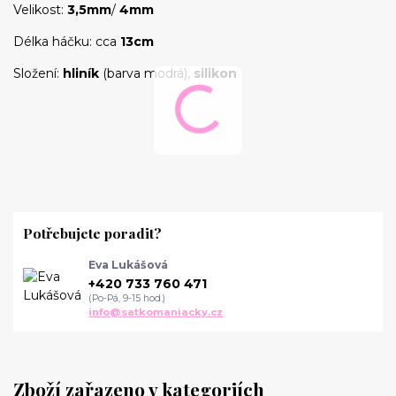
Velikost:
3,5mm
/
4mm
Délka háčku: cca
13cm
Složení:
hliník
(barva modrá),
silikon
Potřebujete poradit?
Eva Lukášová
+420 733 760 471
(Po-Pá, 9-15 hod.)
info@satkomaniacky.cz
Zboží zařazeno v kategoriích