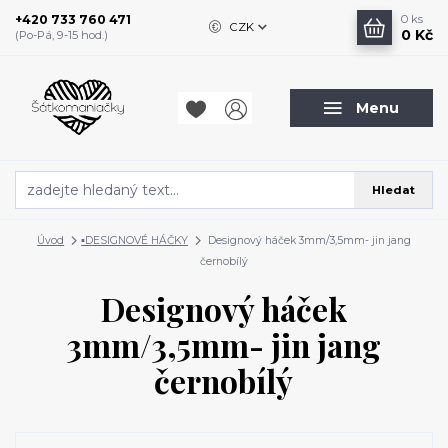
+420 733 760 471
0
ks
CZK
0 Kč
(Po-Pá, 9-15 hod.)
Menu
Hledat
Úvod
▪️DESIGNOVÉ HÁČKY
Designový háček 3mm/3,5mm- jin jang
černobílý
Designový háček
3mm/3,5mm- jin jang
černobílý