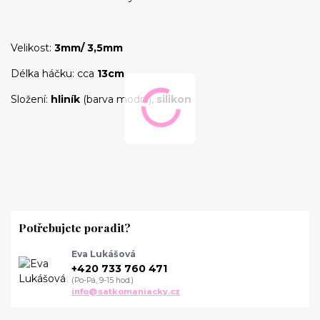
Velikost:
3mm/ 3,5mm
Délka háčku: cca
13cm
Složení:
hliník
(barva modrá),
silikon
Potřebujete poradit?
Eva Lukášová
+420 733 760 471
(Po-Pá, 9-15 hod.)
info@satkomaniacky.cz