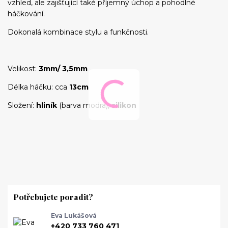
vzhled, ale zajišťující také příjemný úchop a pohodlné
háčkování.
Dokonalá kombinace stylu a funkčnosti.
Velikost:
3mm/ 3,5mm
Délka háčku: cca
13cm
Složení:
hliník
(barva modrá),
silikon
Potřebujete poradit?
Eva Lukášová
+420 733 760 471