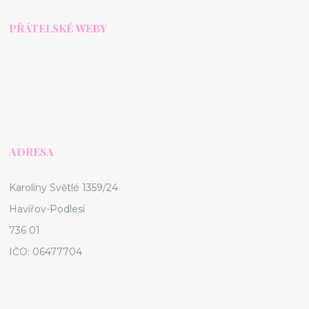
PŘÁTELSKÉ WEBY
ADRESA
Karolíny Světlé 1359/24
Havířov-Podlesí
736 01
IČO: 06477704