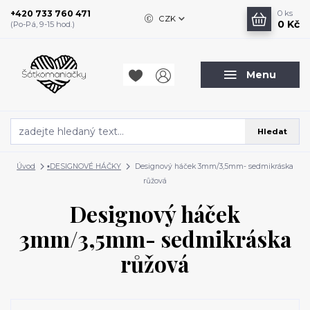
+420 733 760 471
0
ks
CZK
0 Kč
(Po-Pá, 9-15 hod.)
Menu
Hledat
Úvod
▪️DESIGNOVÉ HÁČKY
Designový háček 3mm/3,5mm- sedmikráska
růžová
Designový háček
3mm/3,5mm- sedmikráska
růžová