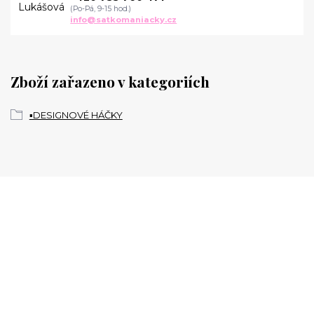
(Po-Pá, 9-15 hod.)
info@satkomaniacky.cz
Zboží zařazeno v kategoriích
▪️DESIGNOVÉ HÁČKY