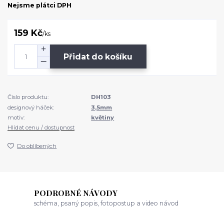
Nejsme plátci DPH
159 Kč
/
ks
Přidat do košíku
Číslo produktu:
DH103
designový háček:
3,5mm
motiv:
květiny
Hlídat cenu / dostupnost
Do oblíbených
PODROBNÉ NÁVODY
schéma, psaný popis, fotopostup a video návod