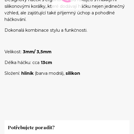
silikonovými korálky, které dodávají háčku nejen jedinečný
vzhled, ale zajišťující také příjemný úchop a pohodlné
háčkování.
Dokonalá kombinace stylu a funkčnosti.
Velikost:
3mm/ 3,5mm
Délka háčku: cca
13cm
Složení:
hliník
(barva modrá),
silikon
Potřebujete poradit?