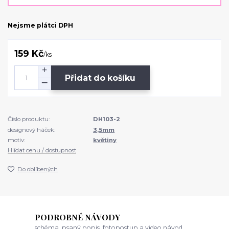
Nejsme plátci DPH
159 Kč
/
ks
Přidat do košíku
Číslo produktu:
DH103-2
designový háček:
3,5mm
motiv:
květiny
Hlídat cenu / dostupnost
Do oblíbených
PODROBNÉ NÁVODY
schéma, psaný popis, fotopostup a video návod