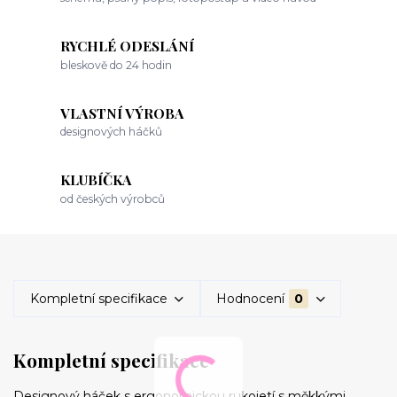
RYCHLÉ ODESLÁNÍ
bleskově do 24 hodin
VLASTNÍ VÝROBA
designových háčků
KLUBÍČKA
od českých výrobců
Kompletní specifikace
Hodnocení
0
Kompletní specifikace
Designový háček s ergonomickou rukojetí s měkkými