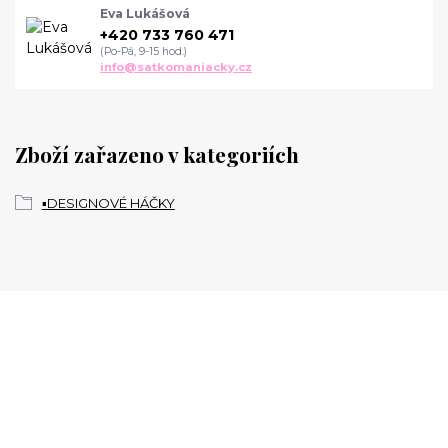
Eva Lukášová
+420 733 760 471
(Po-Pá, 9-15 hod.)
info@satkomaniacky.cz
Zboží zařazeno v kategoriích
▪️DESIGNOVÉ HÁČKY