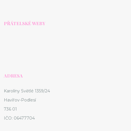
PŘÁTELSKÉ WEBY
ADRESA
Karolíny Světlé 1359/24
Havířov-Podlesí
736 01
IČO: 06477704