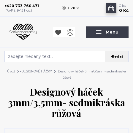
+420 733 760 471
0
ks
CZK
0 Kč
(Po-Pá, 9-15 hod.)
Menu
Hledat
Úvod
▪️DESIGNOVÉ HÁČKY
Designový háček 3mm/3,5mm- sedmikráska
růžová
Designový háček
3mm/3,5mm- sedmikráska
růžová