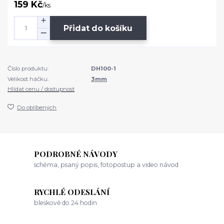
159 Kč
/
ks
Přidat do košíku
Číslo produktu:
DH100-1
Velikost háčku:
3mm
Hlídat cenu / dostupnost
Do oblíbených
PODROBNÉ NÁVODY
schéma, psaný popis, fotopostup a video návod
RYCHLÉ ODESLÁNÍ
bleskově do 24 hodin