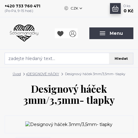
+420 733 760 471
0
ks
CZK
0 Kč
(Po-Pá, 9-15 hod.)
Menu
Hledat
Úvod
▪️DESIGNOVÉ HÁČKY
Designový háček 3mm/3,5mm- tlapky
Designový háček
3mm/3,5mm- tlapky