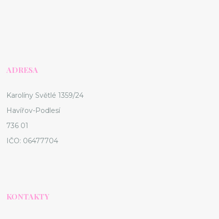
ADRESA
Karolíny Světlé 1359/24
Havířov-Podlesí
736 01
IČO: 06477704
KONTAKTY