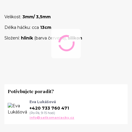
Velikost:
3mm/ 3,5mm
Délka háčku: cca
13cm
Složení:
hliník
(barva červená),
silikon
Potřebujete poradit?
Eva Lukášová
+420 733 760 471
(Po-Pá, 9-15 hod.)
info@satkomaniacky.cz