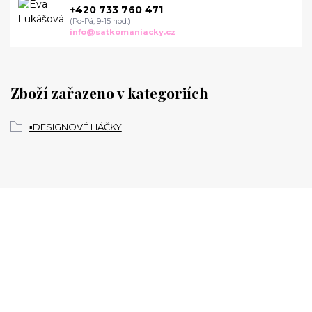
+420 733 760 471
(Po-Pá, 9-15 hod.)
info@satkomaniacky.cz
Zboží zařazeno v kategoriích
▪️DESIGNOVÉ HÁČKY