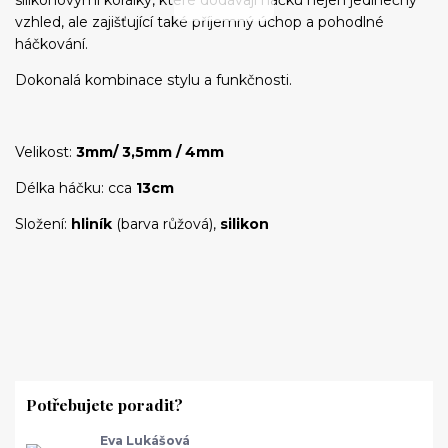
silikonovými korálky, které dodávají háčku nejen jedinečný
vzhled, ale zajišťující také příjemný úchop a pohodlné
háčkování.
Dokonalá kombinace stylu a funkčnosti.
Velikost:
3mm/ 3,5mm / 4mm
Délka háčku: cca
13cm
Složení:
hliník
(barva růžová),
silikon
Potřebujete poradit?
Eva Lukášová