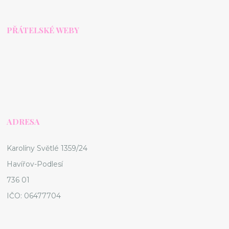
PŘÁTELSKÉ WEBY
ADRESA
Karolíny Světlé 1359/24
Havířov-Podlesí
736 01
IČO: 06477704