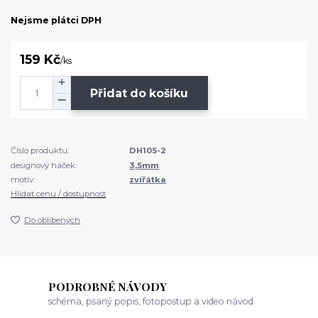
Nejsme plátci DPH
159 Kč
/
ks
Přidat do košíku
Číslo produktu:
DH105-2
designový háček:
3,5mm
motiv:
zvířátka
Hlídat cenu / dostupnost
Do oblíbených
PODROBNÉ NÁVODY
schéma, psaný popis, fotopostup a video návod