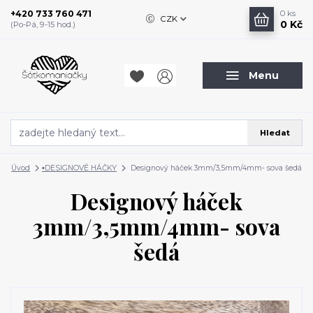
+420 733 760 471
0
ks
CZK
0 Kč
(Po-Pá, 9-15 hod.)
Menu
Hledat
Úvod
▪️DESIGNOVÉ HÁČKY
Designový háček 3mm/3,5mm/4mm- sova šedá
Designový háček
3mm/3,5mm/4mm- sova
šedá