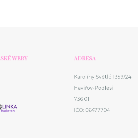
SKÉ WEBY
ADRESA
Karolíny Světlé 1359/24
Havířov-Podlesí
736 01
IČO: 06477704