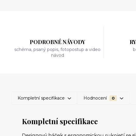
PODROBNÉ NÁVODY
R
schéma, psaný popis, fotopostup a video
b
návod
Kompletní specifikace
Hodnocení
0
Kompletní specifikace
Designový háček s ergonomickou rukojetí se si