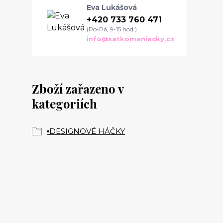
Eva Lukášová
+420 733 760 471
(Po-Pá, 9-15 hod.)
info@satkomaniacky.cz
Zboží zařazeno v
kategoriích
▪️DESIGNOVÉ HÁČKY