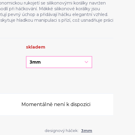
nomickou rukojetí se silikonovými korálky navržen
dlí při háčkování. Měkké silikonové korálky jsou
šťují pevný úchop a přidávají háčku elegantní vzhled.
ytuje hladkou manipulaci s přízí, což usnadňuje práci
skladem
Momentálně není k dispozici
designový háček:
3mm