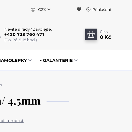
CZK
Přihlášení
Nevíte si rady? Zavolejte.
0
ks
+420 733 760 471
0 Kč
(Po-Pá, 9-15 hod.)
️ SAMOLEPKY
▪️ GALANTERIE
m
/ 4,5mm
tit produkt