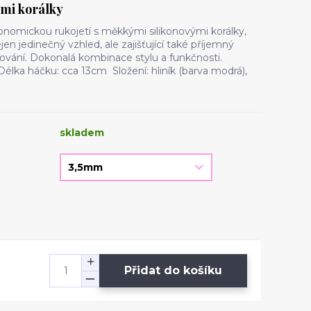
ými korálky
nomickou rukojetí s měkkými silikonovými korálky,
en jedinečný vzhled, ale zajišťující také příjemný
vání. Dokonalá kombinace stylu a funkčnosti.
lka háčku: cca 13cm Složení: hliník (barva modrá),
skladem
Přidat do košíku