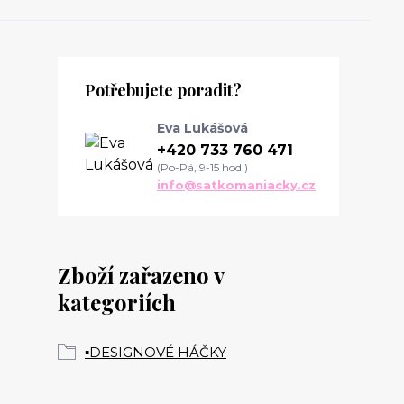
Potřebujete poradit?
Eva Lukášová
+420 733 760 471
(Po-Pá, 9-15 hod.)
info@satkomaniacky.cz
Zboží zařazeno v
kategoriích
▪️DESIGNOVÉ HÁČKY