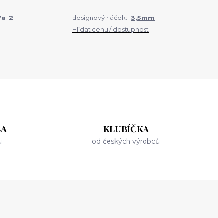
7a-2
designový háček:
3,5mm
Hlídat cenu / dostupnost
BA
KLUBÍČKA
ů
od českých výrobců