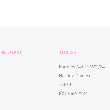
SKÉ WEBY
ADRESA
Karolíny Světlé 1359/24
Havířov-Podlesí
736 01
IČO: 06477704