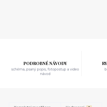
PODROBNÉ NÁVODY
R
schéma, psaný popis, fotopostup a video
b
návod