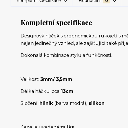
Kompletní specifikace
Hodnocení
0
Kompletní specifikace
Designový háček s ergonomickou rukojetí s měk
nejen jedinečný vzhled, ale zajišťující také p
Dokonalá kombinace stylu a funkčnosti.
Velikost:
3mm/ 3,5mm
Délka háčku: cca
13cm
Složení:
hliník
(barva modrá),
silikon
Cena je uvedená za
1ks
.