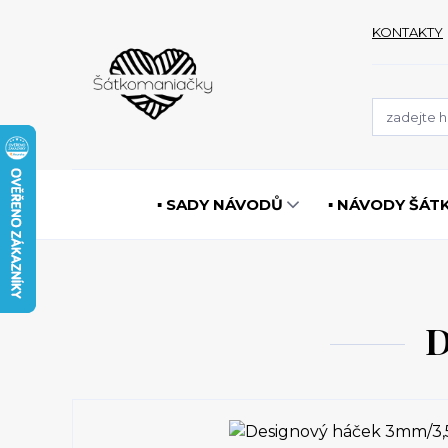
KONTAKTY
▪️ SADY NÁVODŮ
▪️ NÁVODY ŠÁT
D