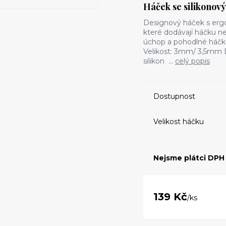
Háček se silikonov
Designový háček s ergo
které dodávají háčku nej
úchop a pohodlné háčko
Velikost: 3mm/ 3,5mm Dé
silikon ...
celý popis
Dostupnost
Velikost háčku
Nejsme plátci DPH
139 Kč
/
ks