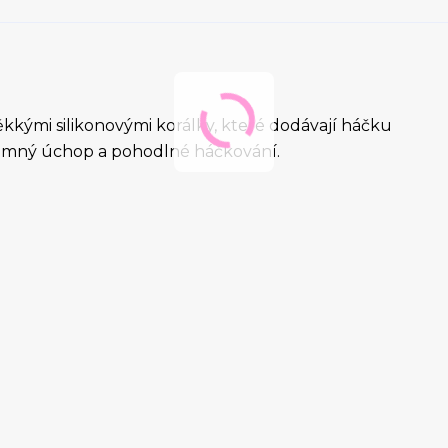
kými silikonovými korálky, které dodávají háčku
říjemný úchop a pohodlné háčkování.