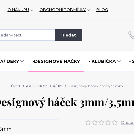
O NÁKUPU
OBCHODNÍ PODMÍNKY
BLOG
Hledat
KY/ DEKY
▪️DESIGNOVÉ HÁČKY
▪️ KLUBÍČKA
▪
Úvod
▪️DESIGNOVÉ HÁČKY
Designový háček 3mm/3,5mm
esignový háček 3mm/3,5
Ohodno