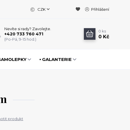
CZK
Přihlášení
Nevíte si rady? Zavolejte.
0
ks
+420 733 760 471
0 Kč
(Po-Pá, 9-15 hod.)
️ SAMOLEPKY
▪️ GALANTERIE
mm
tit produkt