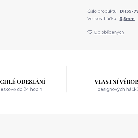
Číslo produktu:
DH35-7
Velikost háčku:
3,5mm
Do oblíbených
YCHLÉ ODESLÁNÍ
VLASTNÍ VÝRO
leskově do 24 hodin
designových háčk