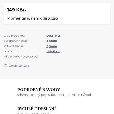
149 Kč
/
ks
Momentálně není k dispozici
Číslo produktu:
DHZ-8-2
designový háček:
3,5mm
Velikost háčku:
3,5mm
motiv:
zvířátka
Hlídat cenu / dostupnost
Do oblíbených
PODROBNÉ NÁVODY
schéma, psaný popis, fotopostup a video návod
RYCHLÉ ODESLÁNÍ