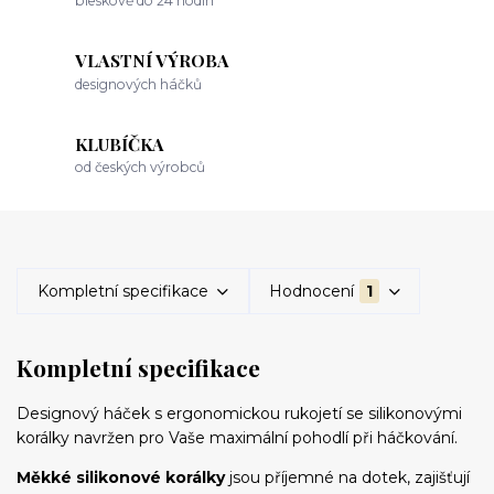
bleskově do 24 hodin
VLASTNÍ VÝROBA
designových háčků
KLUBÍČKA
od českých výrobců
Kompletní specifikace
Hodnocení
1
Kompletní specifikace
Designový háček s ergonomickou rukojetí se silikonovými
korálky navržen pro Vaše maximální pohodlí při háčkování.
Měkké silikonové korálky
jsou příjemné na dotek, zajišťují