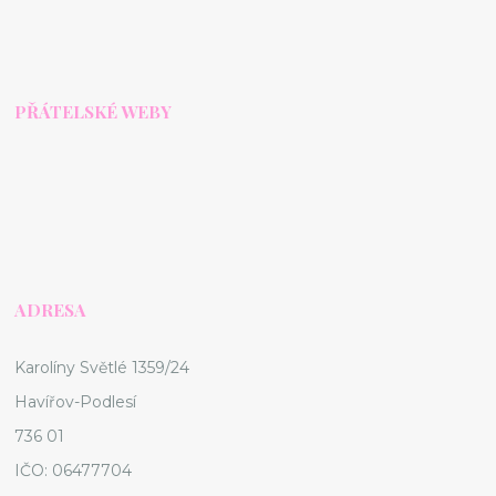
PŘÁTELSKÉ WEBY
ADRESA
Karolíny Světlé 1359/24
Havířov-Podlesí
736 01
IČO: 06477704