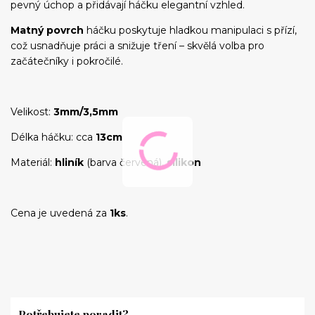
pevný úchop a přidávají háčku elegantní vzhled.
Matný povrch
háčku poskytuje hladkou manipulaci s přízí,
což usnadňuje práci a snižuje tření – skvělá volba pro
začátečníky i pokročilé.
Velikost:
3mm/3,5mm
Délka háčku: cca
13cm
Materiál:
hliník
(barva červená),
silikon
Cena je uvedená za
1ks
.
Potřebujete poradit?