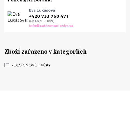
Eva Lukášová
+420 733 760 471
(Po-Pá, 9-15 hod.)
info@satkomaniacky.cz
Zboží zařazeno v kategoriích
▪️DESIGNOVÉ HÁČKY