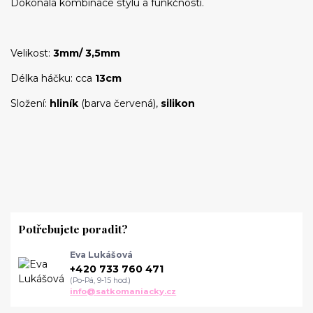
Dokonalá kombinace stylu a funkčnosti.
Velikost:
3mm/ 3,5mm
Délka háčku: cca
13cm
Složení:
hliník
(barva červená),
silikon
Potřebujete poradit?
Eva Lukášová
+420 733 760 471
(Po-Pá, 9-15 hod.)
info@satkomaniacky.cz