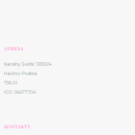
ADRESA
Karolíny Světlé 1359/24
Havířov-Podlesí
736 01
IČO: 06477704
KONTAKTY