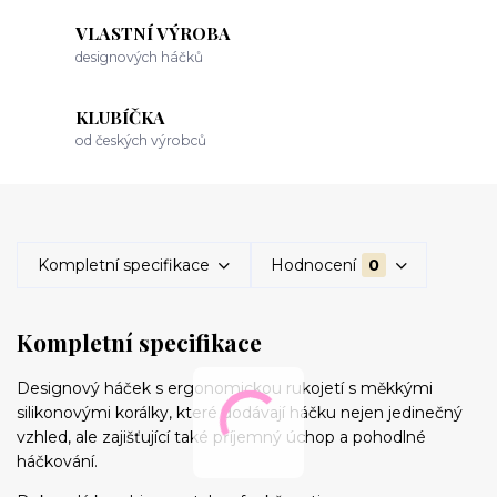
VLASTNÍ VÝROBA
designových háčků
KLUBÍČKA
od českých výrobců
Kompletní specifikace
Hodnocení
0
Kompletní specifikace
Designový háček s ergonomickou rukojetí s měkkými
silikonovými korálky, které dodávají háčku nejen jedinečný
vzhled, ale zajišťující také příjemný úchop a pohodlné
háčkování.