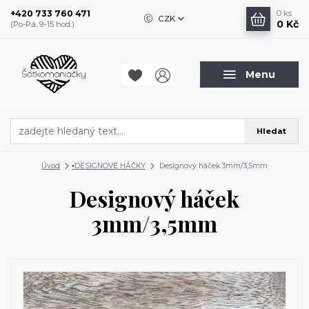
+420 733 760 471
0
ks
CZK
0 Kč
(Po-Pá, 9-15 hod.)
Menu
Hledat
Úvod
▪️DESIGNOVÉ HÁČKY
Designový háček 3mm/3,5mm
Designový háček
3mm/3,5mm