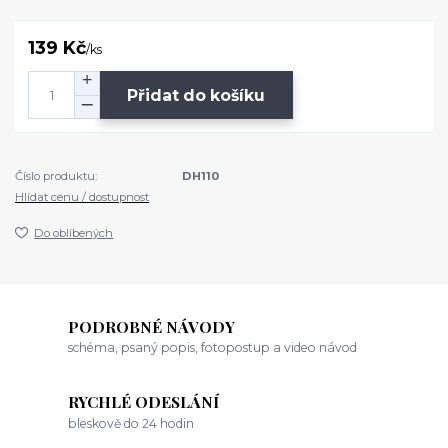
139 Kč
/
ks
Přidat do košíku
Číslo produktu:
DH110
Hlídat cenu / dostupnost
Do oblíbených
PODROBNÉ NÁVODY
schéma, psaný popis, fotopostup a video návod
RYCHLÉ ODESLÁNÍ
bleskově do 24 hodin