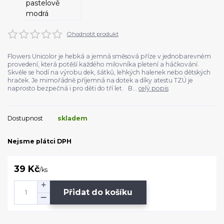
Ohodnotit produkt
Flowers Unicolor je hebká a jemná směsová příze v jednobarevném
provedení, která potěší každého milovníka pletení a háčkování.
Skvěle se hodí na výrobu dek, šátků, lehkých halenek nebo dětských
hraček. Je mimořádně příjemná na dotek a díky atestu TZÚ je
naprosto bezpečná i pro děti do tří let. B...
celý popis
Dostupnost
skladem
Nejsme plátci DPH
39 Kč
/
ks
Přidat do košíku