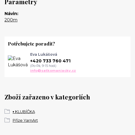
Parametry
Návin
200m
Potřebujete poradit?
Eva Lukášová
+420 733 760 471
(Po-Pá, 9-15 hod.)
info@satkomaniacky.cz
Zboží zařazeno v kategoriích
▪️ KLUBÍČKA
Příze YarnArt