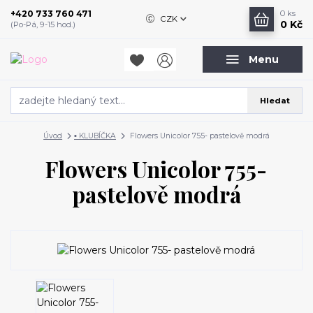
+420 733 760 471
0
ks
CZK
0 Kč
(Po-Pá, 9-15 hod.)
Menu
Hledat
Úvod
▪️ KLUBÍČKA
Flowers Unicolor 755- pastelově modrá
Flowers Unicolor 755-
pastelově modrá