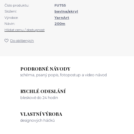
Číslo produktu:
FU755
Složení:
bavlna/akryl
Výrobce:
YarnArt
Návin:
200m
Hlídat cenu / dostupnost
Do oblíbených
PODROBNÉ NÁVODY
schéma, psaný popis, fotopostup a video návod
RYCHLÉ ODESLÁNÍ
bleskově do 24 hodin
VLASTNÍ VÝROBA
designových háčků