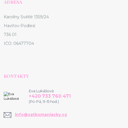
ADRESA
Karolíny Světlé 1359/24
Havířov-Podlesí
736 01
IČO: 06477704
KONTAKTY
Eva Lukášová
+420 733 760 471
(Po-Pá, 9-15 hod.)
info@satkomaniacky.cz