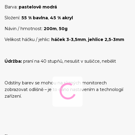
Barva:
pastelově modrá
Složení:
55 % bavlna
,
45 % akryl
Návin / hmotnost:
200m
,
50g
Velikost háčku / jehlic:
háček 3-3,5mm
,
jehlice 2,5-3mm
Údržba:
praní na 40 stupňů, nesušit v sušičce, nebělit
Odstíny barev se mohou na různých monitorech
zobrazovat odlišně – je to dáno nastavením a technologií
zařízení.