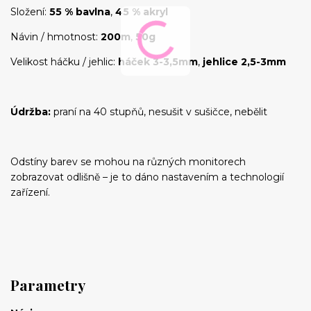
Složení:
55 % bavlna
,
45 % akryl
Návin / hmotnost:
200m
,
50g
Velikost háčku / jehlic:
háček 3-3,5mm
,
jehlice 2,5-3mm
Údržba:
praní na 40 stupňů, nesušit v sušičce, nebělit
Odstíny barev se mohou na různých monitorech
zobrazovat odlišně – je to dáno nastavením a technologií
zařízení.
Parametry