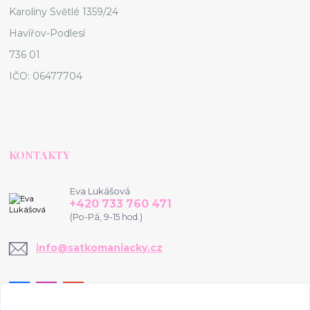
Karolíny Světlé 1359/24
Havířov-Podlesí
736 01
IČO: 06477704
KONTAKTY
Eva Lukášová
+420 733 760 471
(Po-Pá, 9-15 hod.)
info@satkomaniacky.cz