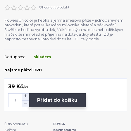
Ohodnotit produkt
Flowers Unicolor je hebká a jemná směsová příze v jednobarevném
provedení, která potěší každého milovníka pletení a háčkování.
Skvěle se hodí na výrobu dek, šátků, lehkých halenek nebo dětských
hraček. Je mimořádně příjemná na dotek a díky atestu TZÚ je
naprosto bezpečná i pro děti do tří let. B...
celý popis
Dostupnost
skladem
Nejsme plátci DPH
39 Kč
/
ks
Přidat do košíku
Číslo produktu:
FU764
Složení:
bavlna/akryl