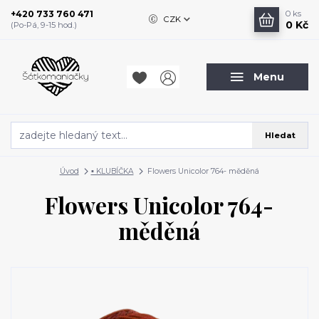
+420 733 760 471
0
ks
CZK
0 Kč
(Po-Pá, 9-15 hod.)
Menu
Hledat
Úvod
▪️ KLUBÍČKA
Flowers Unicolor 764- měděná
Flowers Unicolor 764-
měděná