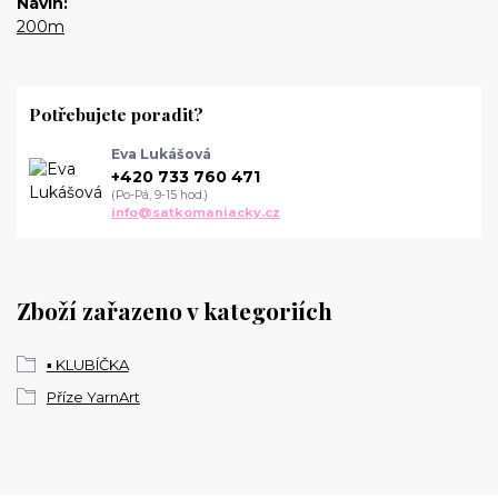
Návin
200m
Potřebujete poradit?
Eva Lukášová
+420 733 760 471
(Po-Pá, 9-15 hod.)
info@satkomaniacky.cz
Zboží zařazeno v kategoriích
▪️ KLUBÍČKA
Příze YarnArt