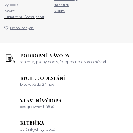
Výrobce:
YarnArt
Návin:
200m
Hlídat cenu / dostupnost
Do oblíbených
PODROBNÉ NÁVODY
schéma, psaný popis, fotopostup a video návod
RYCHLÉ ODESLÁNÍ
bleskově do 24 hodin
VLASTNÍ VÝROBA
designových háčků
KLUBÍČKA
od českých výrobců