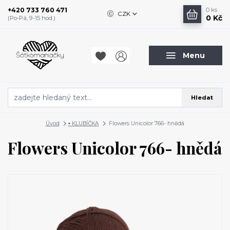
+420 733 760 471
0
ks
CZK
0 Kč
(Po-Pá, 9-15 hod.)
Menu
Hledat
Úvod
▪️ KLUBÍČKA
Flowers Unicolor 766- hnědá
Flowers Unicolor 766- hnědá