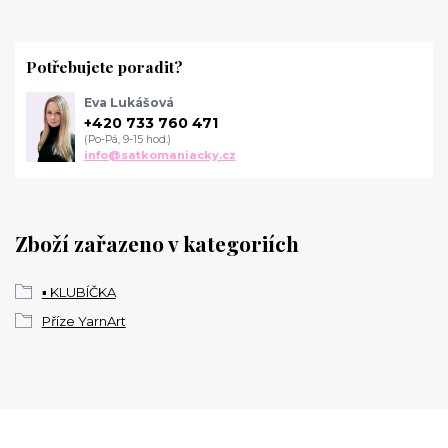
Potřebujete poradit?
Eva Lukášová
+420 733 760 471
(Po-Pá, 9-15 hod.)
info@satkomaniacky.cz
Zboží zařazeno v kategoriích
▪️ KLUBÍČKA
Příze YarnArt