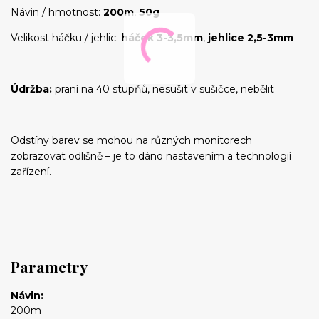
Návin / hmotnost:
200m
,
50g
Velikost háčku / jehlic:
háček 3-3,5mm
,
jehlice 2,5-3mm
Údržba:
praní na 40 stupňů, nesušit v sušičce, nebělit
Odstíny barev se mohou na různých monitorech
zobrazovat odlišně – je to dáno nastavením a technologií
zařízení.
Parametry
Návin
200m