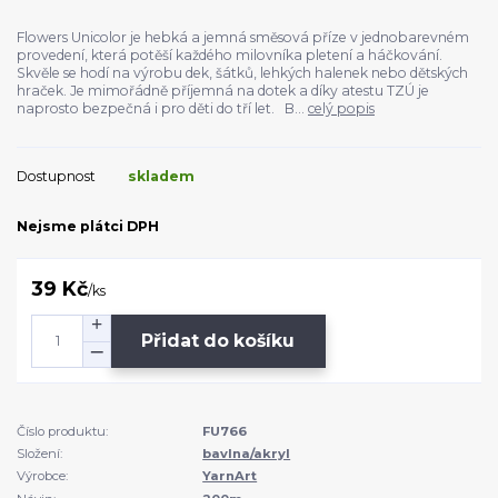
Flowers Unicolor je hebká a jemná směsová příze v jednobarevném
provedení, která potěší každého milovníka pletení a háčkování.
Skvěle se hodí na výrobu dek, šátků, lehkých halenek nebo dětských
hraček. Je mimořádně příjemná na dotek a díky atestu TZÚ je
naprosto bezpečná i pro děti do tří let. B...
celý popis
Dostupnost
skladem
Nejsme plátci DPH
39 Kč
/
ks
Přidat do košíku
Číslo produktu:
FU766
Složení:
bavlna/akryl
Výrobce:
YarnArt