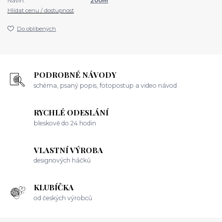
Návin:
200m
Hlídat cenu / dostupnost
Do oblíbených
PODROBNÉ NÁVODY
schéma, psaný popis, fotopostup a video návod
RYCHLÉ ODESLÁNÍ
bleskově do 24 hodin
VLASTNÍ VÝROBA
designových háčků
KLUBÍČKA
od českých výrobců