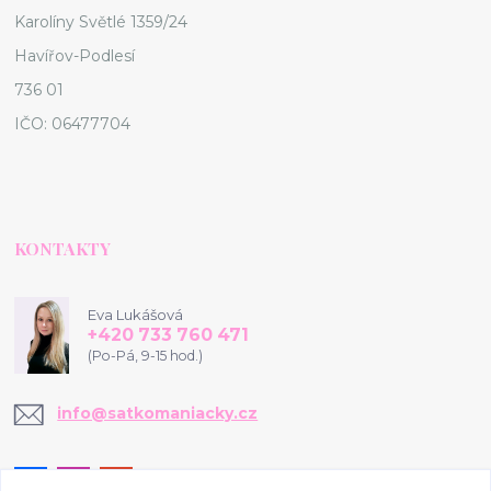
Karolíny Světlé 1359/24
Havířov-Podlesí
736 01
IČO: 06477704
KONTAKTY
Eva Lukášová
+420 733 760 471
(Po-Pá, 9-15 hod.)
info@satkomaniacky.cz