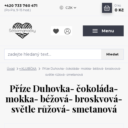
+420 733 760 471
0
ks
CZK
0 Kč
(Po-Pá, 9-15 hod.)
Menu
Hledat
Úvod
▪️ KLUBÍČKA
Příze Duhovka- čokoláda- mokka- béžová- broskvová-
světle růžová- smetanová
Příze Duhovka- čokoláda-
mokka- béžová- broskvová-
světle růžová- smetanová