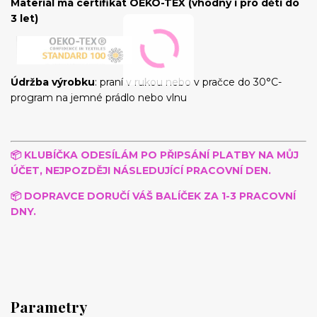
Materiál má certifikát OEKO-TEX (vhodný i pro děti do
3 let)
Údržba výrobku
: praní v rukou nebo v pračce do 30°C-
program na jemné prádlo nebo vlnu
📦 KLUBÍČKA
ODESÍLÁM PO PŘIPSÁNÍ PLATBY NA MŮJ
ÚČET, NEJPOZDĚJI NÁSLEDUJÍCÍ PRACOVNÍ DEN.
📦 DOPRAVCE DORUČÍ VÁŠ BALÍČEK ZA 1-3 PRACOVNÍ
DNY.
Parametry