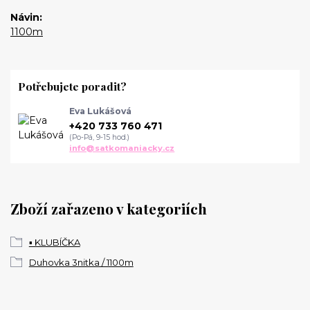
Návin
1100m
Potřebujete poradit?
Eva Lukášová
+420 733 760 471
(Po-Pá, 9-15 hod.)
info@satkomaniacky.cz
Zboží zařazeno v kategoriích
▪️ KLUBÍČKA
Duhovka 3nitka / 1100m