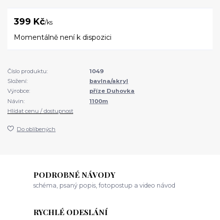
399 Kč
/
ks
Momentálně není k dispozici
Číslo produktu:
1049
Složení:
bavlna/akryl
Výrobce:
příze Duhovka
Návin:
1100m
Hlídat cenu / dostupnost
Do oblíbených
PODROBNÉ NÁVODY
schéma, psaný popis, fotopostup a video návod
RYCHLÉ ODESLÁNÍ