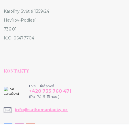
Karolíny Světlé 1359/24
Havířov-Podlesí
736 01
IČO: 06477704
KONTAKTY
Eva Lukášová
+420 733 760 471
(Po-Pá, 9-15 hod.)
info@satkomaniacky.cz