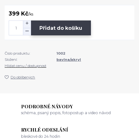
399 Kč
/
ks
Přidat do košíku
Číslo produktu:
1002
Složení:
bavlna/akryl
Hlídat cenu / dostupnost
Do oblíbených
PODROBNÉ NÁVODY
schéma, psaný popis, fotopostup a video návod
RYCHLÉ ODESLÁNÍ
bleskově do 24 hodin