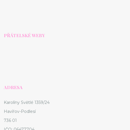
PŘÁTELSKÉ WEBY
ADRESA
Karolíny Světlé 1359/24
Havířov-Podlesí
736 01
IČO: 06477704