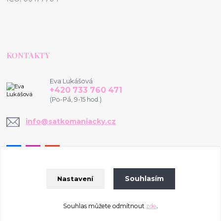
KONTAKTY
Eva Lukášová
+420 733 760 471
(Po-Pá, 9-15 hod.)
info@satkomaniacky.cz
Souhlasím
Nastavení
© 2020-2026 www.satkomaniacky.cz
Souhlas můžete odmítnout
zde
.
Vytvořeno na
Eshop-rychle.cz