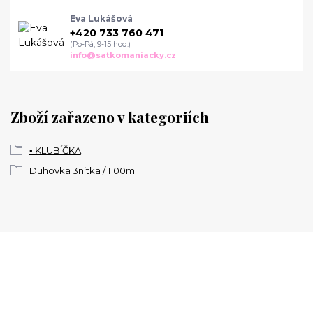
Eva Lukášová
+420 733 760 471
(Po-Pá, 9-15 hod.)
info@satkomaniacky.cz
Zboží zařazeno v kategoriích
▪️ KLUBÍČKA
Duhovka 3nitka / 1100m