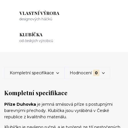
VLASTNÍ VÝROBA
designových háčků
KLUBÍČKA
od českých výrobců
Kompletní specifikace
Hodnocení
0
Kompletní specifikace
Příze Duhovka
je jemná směsová příze s postupnými
barevnými přechody. Klubíčka jsou vyráběná v České
republice z kvalitního materiálu.
Klubíčko je navíjeno ručně, a je tvořené ze tří nestočených