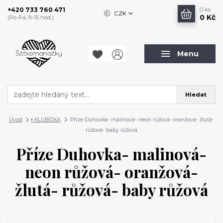
+420 733 760 471
0
ks
CZK
0 Kč
(Po-Pá, 9-15 hod.)
Menu
Hledat
Úvod
▪️ KLUBÍČKA
Příze Duhovka- malinová- neon růžová- oranžová- žlutá-
růžová- baby růžová
Příze Duhovka- malinová-
neon růžová- oranžová-
žlutá- růžová- baby růžová