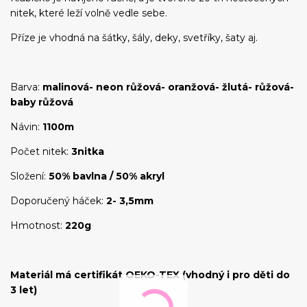
nitek, které leží volně vedle sebe.
Příze je vhodná na šátky, šály, deky, svetříky, šaty aj.
Barva:
malinová- neon růžová- oranžová- žlutá- růžová-
baby růžová
Návin:
1100m
Počet nitek:
3nitka
Složení:
50% bavlna / 50% akryl
Doporučený háček:
2- 3,5mm
Hmotnost:
220g
Materiál má certifikát OEKO-TEX (vhodný i pro děti do
3 let)