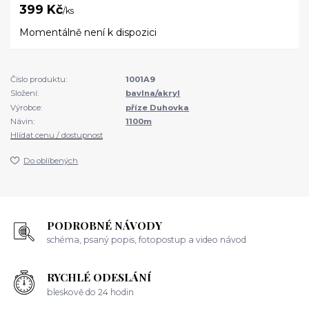
399 Kč
/
ks
Momentálně není k dispozici
Číslo produktu:
1001A9
Složení:
bavlna/akryl
Výrobce:
příze Duhovka
Návin:
1100m
Hlídat cenu / dostupnost
Do oblíbených
PODROBNÉ NÁVODY
schéma, psaný popis, fotopostup a video návod
RYCHLÉ ODESLÁNÍ
bleskově do 24 hodin