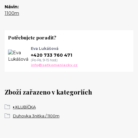
Návin
1100m
Potřebujete poradit?
Eva Lukášová
+420 733 760 471
(Po-Pá, 9-15 hod.)
info@satkomaniacky.cz
Zboží zařazeno v kategoriích
▪️ KLUBÍČKA
Duhovka 3nitka / 1100m