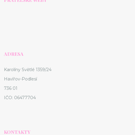
ADRESA
Karolíny Světlé 1359/24
Havířov-Podlesí
736 01
IČO: 06477704
KONTAKTY