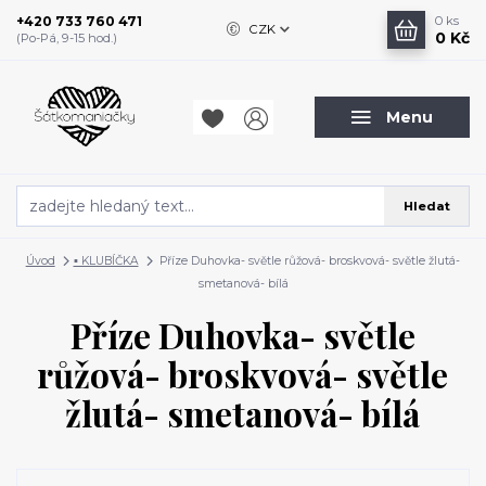
+420 733 760 471
0
ks
CZK
0 Kč
(Po-Pá, 9-15 hod.)
Menu
Hledat
Úvod
▪️ KLUBÍČKA
Příze Duhovka- světle růžová- broskvová- světle žlutá-
smetanová- bílá
Příze Duhovka- světle
růžová- broskvová- světle
žlutá- smetanová- bílá