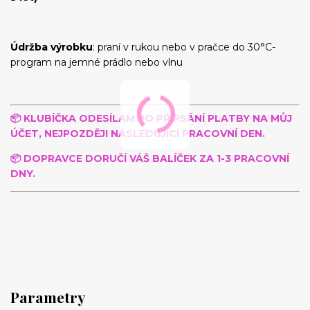
Údržba výrobku
: praní v rukou nebo v pračce do 30°C-
program na jemné prádlo nebo vlnu
📦 KLUBÍČKA
ODESÍLÁM PO PŘIPSÁNÍ PLATBY NA MŮJ
ÚČET, NEJPOZDĚJI NÁSLEDUJÍCÍ PRACOVNÍ DEN.
📦 DOPRAVCE DORUČÍ VÁŠ BALÍČEK ZA 1-3 PRACOVNÍ
DNY.
Parametry