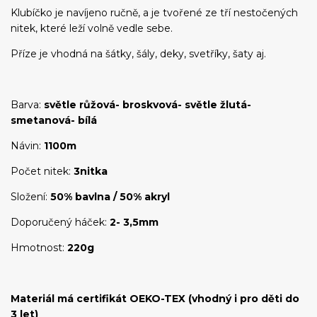
Klubíčko je navíjeno ručně, a je tvořené ze tří nestočených
nitek, které leží volně vedle sebe.
Příze je vhodná na šátky, šály, deky, svetříky, šaty aj.
Barva:
světle růžová- broskvová- světle žlutá-
smetanová- bílá
Návin:
1100m
Počet nitek:
3nitka
Složení:
50% bavlna / 50% akryl
Doporučený háček:
2- 3,5mm
Hmotnost:
220g
Materiál má certifikát OEKO-TEX (vhodný i pro děti do
3 let)