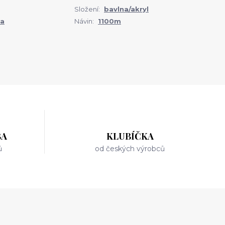
Složení:
bavlna/akryl
ka
Návin:
1100m
BA
KLUBÍČKA
ů
od českých výrobců