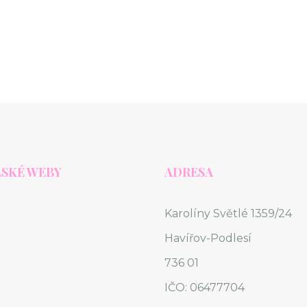
SKÉ WEBY
ADRESA
Karolíny Světlé 1359/24
Havířov-Podlesí
736 01
IČO: 06477704