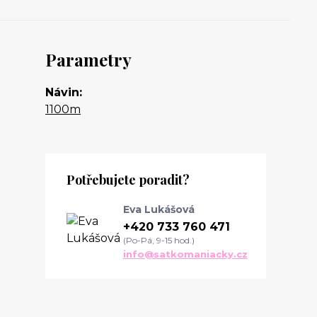
Parametry
Návin
1100m
Potřebujete poradit?
Eva Lukášová
+420 733 760 471
(Po-Pá, 9-15 hod.)
info@satkomaniacky.cz