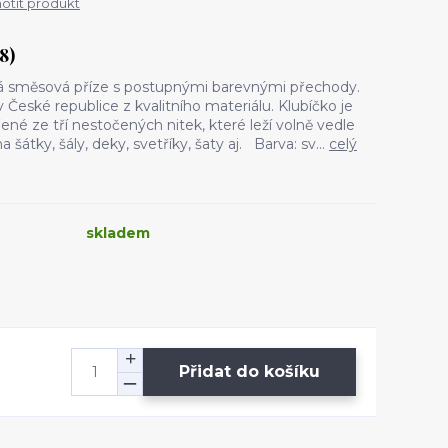
tit produkt
8)
á směsová příze s postupnými barevnými přechody.
 České republice z kvalitního materiálu. Klubíčko je
řené ze tří nestočených nitek, které leží volně vedle
 šátky, šály, deky, svetříky, šaty aj. Barva: sv...
celý
skladem
Přidat do košíku