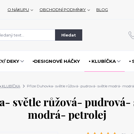
O NÁKUPU
OBCHODNÍ PODMÍNKY
BLOG
Hledat
KY/ DEKY
▪️DESIGNOVÉ HÁČKY
▪️ KLUBÍČKA
▪
▪️ KLUBÍČKA
Příze Duhovka- světle růžová- pudrová- světle modrá- modrá-
- světle růžová- pudrová-
modrá- petrolej