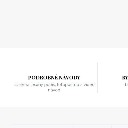
PODROBNÉ NÁVODY
R
schéma, psaný popis, fotopostup a video
b
návod