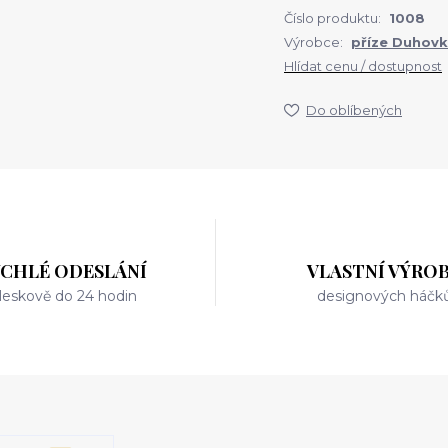
Číslo produktu:
1008
Výrobce:
příze Duhov
Hlídat cenu / dostupnost
Do oblíbených
YCHLÉ ODESLÁNÍ
VLASTNÍ VÝRO
leskově do 24 hodin
designových háčk