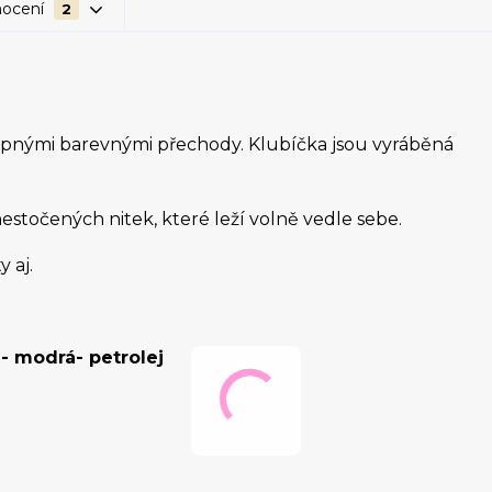
ocení
2
upnými barevnými přechody. Klubíčka jsou vyráběná
 nestočených nitek, které leží volně vedle sebe.
y aj.
- modrá- petrolej