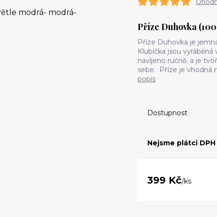
Ohodno
Příze Duhovka (100
Příze Duhovka je jemn
Klubíčka jsou vyráběná v
navíjeno ručně, a je tvo
sebe. Příze je vhodná na
popis
Dostupnost
Nejsme plátci DPH
399 Kč
/
ks