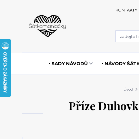
KONTAKTY
▪️ SADY NÁVODŮ
▪️ NÁVODY ŠÁT
Úvod
Příze Duhovka