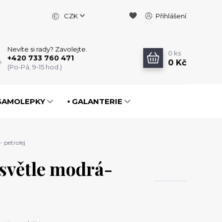
CZK
Přihlášení
Nevíte si rady? Zavolejte.
0
ks
+420 733 760 471
0 Kč
(Po-Pá, 9-15 hod.)
️ SAMOLEPKY
▪️ GALANTERIE
 petrolej
 světle modrá-