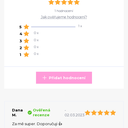
1 hodnocení
Jak ověřujeme hodnocení?
1 x
5
0 x
4
0 x
3
0 x
2
0 x
1
Přidat hodnocení
Dana
Ověřená
-
M.
recenze
02.03.2023
Za mě super. Doporučuji 👍