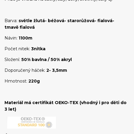
Barva:
světle žlutá- béžová- starorůžová- fialová-
tmavě fialová
Návin:
1100m
Počet nitek:
3nitka
Složení:
50% bavlna / 50% akryl
Doporučený háček:
2- 3,5mm
Hmotnost:
220g
Materiál má certifikát OEKO-TEX (vhodný i pro děti do
3 let)