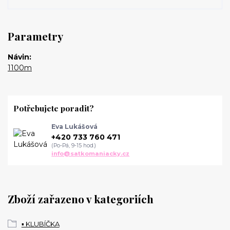
Parametry
Návin
1100m
Potřebujete poradit?
Eva Lukášová
+420 733 760 471
(Po-Pá, 9-15 hod.)
info@satkomaniacky.cz
Zboží zařazeno v kategoriích
▪️ KLUBÍČKA