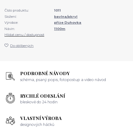
Číslo produktu:
1011
Složení:
bavlna/akryl
Výrobce:
příze Duhovka
Návin:
1100m
Hlídat cenu / dostupnost
Do oblíbených
PODROBNÉ NÁVODY
schéma, psaný popis, fotopostup a video návod
RYCHLÉ ODESLÁNÍ
bleskově do 24 hodin
VLASTNÍ VÝROBA
designových háčků