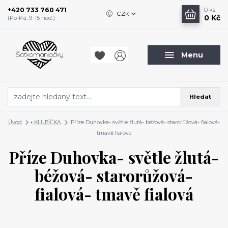
+420 733 760 471
0
ks
CZK
0 Kč
(Po-Pá, 9-15 hod.)
Menu
Hledat
Úvod
▪️ KLUBÍČKA
Příze Duhovka- světle žlutá- béžová- starorůžová- fialová-
tmavě fialová
Příze Duhovka- světle žlutá-
béžová- starorůžová-
fialová- tmavě fialová