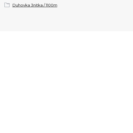
Duhovka 3nitka / 1100m