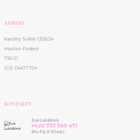
ADRESA
Karolíny Světlé 1359/24
Havířov-Podlesí
736 01
IČO: 06477704
KONTAKTY
Eva Lukášová
+420 733 760 471
(Po-Pá, 9-15 hod.)