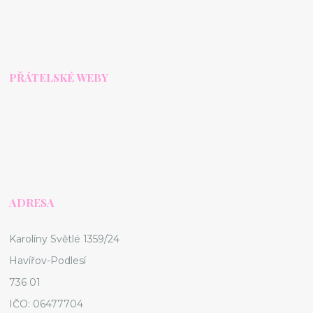
PŘÁTELSKÉ WEBY
ADRESA
Karolíny Světlé 1359/24
Havířov-Podlesí
736 01
IČO: 06477704