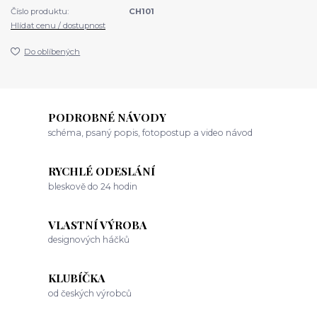
Číslo produktu:
CH101
Hlídat cenu / dostupnost
Do oblíbených
PODROBNÉ NÁVODY
schéma, psaný popis, fotopostup a video návod
RYCHLÉ ODESLÁNÍ
bleskově do 24 hodin
VLASTNÍ VÝROBA
designových háčků
KLUBÍČKA
od českých výrobců