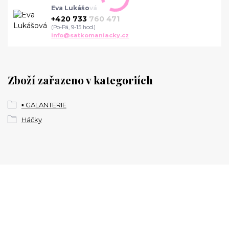
Eva Lukášová
+420 733 760 471
(Po-Pá, 9-15 hod.)
info@satkomaniacky.cz
Zboží zařazeno v kategoriích
▪️ GALANTERIE
Háčky