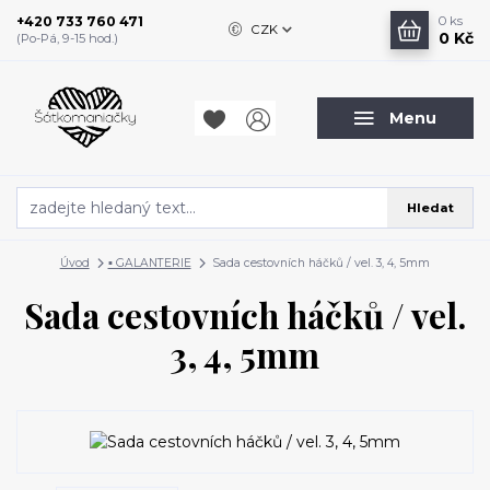
+420 733 760 471
0
ks
CZK
0 Kč
(Po-Pá, 9-15 hod.)
Menu
Hledat
Úvod
▪️ GALANTERIE
Sada cestovních háčků / vel. 3, 4, 5mm
Sada cestovních háčků / vel.
3, 4, 5mm