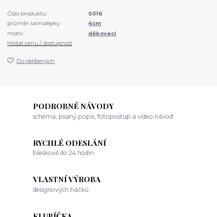
Číslo produktu:
S016
průměr samolepky:
4cm
motiv:
děkovací
Hlídat cenu / dostupnost
Do oblíbených
PODROBNÉ NÁVODY
schéma, psaný popis, fotopostup a video návod
RYCHLÉ ODESLÁNÍ
bleskově do 24 hodin
VLASTNÍ VÝROBA
designových háčků
KLUBÍČKA