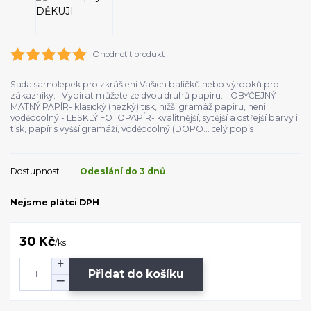
Ohodnotit produkt
Sada samolepek pro zkrášlení Vašich balíčků nebo výrobků pro
zákazníky. Vybírat můžete ze dvou druhů papíru: - OBYČEJNÝ
MATNÝ PAPÍR- klasický (hezký) tisk, nižší gramáž papíru, není
voděodolný - LESKLÝ FOTOPAPÍR- kvalitnější, sytější a ostřejší barvy i
tisk, papír s vyšší gramáží, voděodolný (DOPO...
celý popis
Dostupnost
Odeslání do 3 dnů
Nejsme plátci DPH
30 Kč
/
ks
Přidat do košíku