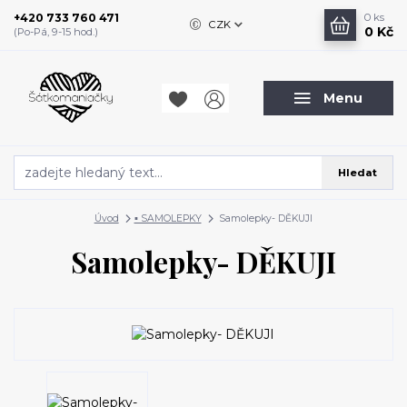
+420 733 760 471
0
ks
CZK
0 Kč
(Po-Pá, 9-15 hod.)
Menu
Hledat
Úvod
▪️ SAMOLEPKY
Samolepky- DĚKUJI
Samolepky- DĚKUJI