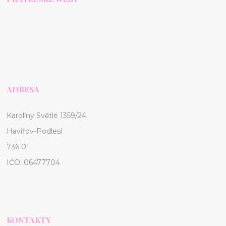
ADRESA
Karolíny Světlé 1359/24
Havířov-Podlesí
736 01
IČO: 06477704
KONTAKTY