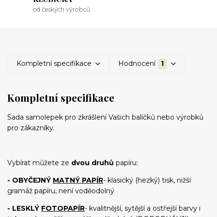
od českých výrobců
Kompletní specifikace
Hodnocení
1
Kompletní specifikace
Sada samolepek pro zkrášlení Vašich balíčků nebo výrobků
pro zákazníky.
Vybírat můžete ze
dvou druhů
papíru:
- OBYČEJNÝ
MATNÝ PAPÍR
- klasický (hezký) tisk, nižší
gramáž papíru, není voděodolný
- LESKLÝ
FOTOPAPÍR
- kvalitnější, sytější a ostřejší barvy i