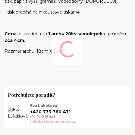
tisk, papír s vyšší gramáží, voděodolný (DOPORUČUJI)
- tisk probíhá na inkoustové tiskárně
Cena
je uvedena za
1 arch= 20ks samolepek
o průměru
cca 4cm
.
Rozměr archu: 18cm X 24cm
Potřebujete poradit?
Eva Lukášová
+420 733 760 471
(Po-Pá, 9-15 hod.)
info@satkomaniacky.cz