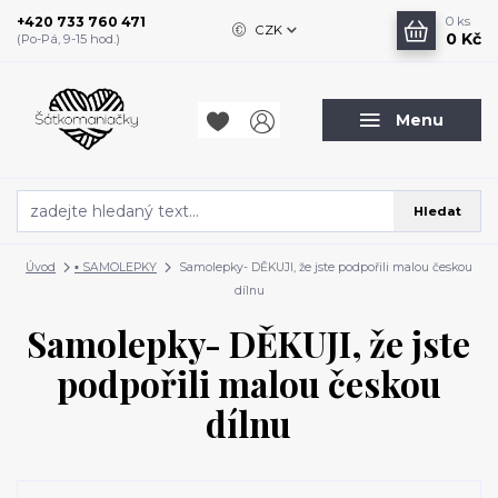
+420 733 760 471
0
ks
CZK
0 Kč
(Po-Pá, 9-15 hod.)
Menu
Hledat
Úvod
▪️ SAMOLEPKY
Samolepky- DĚKUJI, že jste podpořili malou českou
dílnu
Samolepky- DĚKUJI, že jste
podpořili malou českou
dílnu