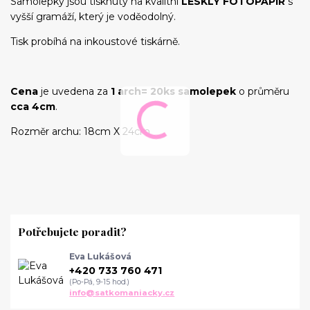
Samolepky jsou tisknuty na kvalitní
LESKLÝ FOTOPAPÍR
s
vyšší gramáží, který je voděodolný.
Tisk probíhá na inkoustové tiskárně.
Cena
je uvedena za
1 arch= 20ks samolepek
o průměru
cca 4cm
.
Rozměr archu: 18cm X 24cm
Potřebujete poradit?
Eva Lukášová
+420 733 760 471
(Po-Pá, 9-15 hod.)
info@satkomaniacky.cz