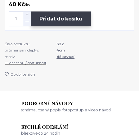
40 Kč
/
ks
Přidat do košíku
Číslo produktu:
S22
průměr samolepky:
4cm
motiv:
děkovací
Hlídat cenu / dostupnost
Do oblíbených
PODROBNÉ NÁVODY
schéma, psaný popis, fotopostup a video návod
RYCHLÉ ODESLÁNÍ
bleskově do 24 hodin