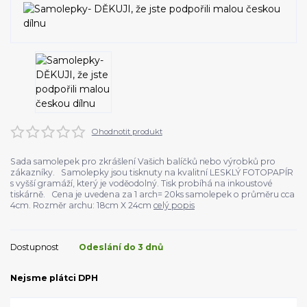
Ohodnotit produkt
Sada samolepek pro zkrášlení Vašich balíčků nebo výrobků pro
zákazníky. Samolepky jsou tisknuty na kvalitní LESKLÝ FOTOPAPÍR
s vyšší gramáží, který je voděodolný. Tisk probíhá na inkoustové
tiskárně. Cena je uvedena za 1 arch= 20ks samolepek o průměru cca
4cm. Rozměr archu: 18cm X 24cm
celý popis
Dostupnost
Odeslání do 3 dnů
Nejsme plátci DPH