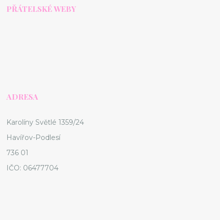
PŘÁTELSKÉ WEBY
ADRESA
Karolíny Světlé 1359/24
Havířov-Podlesí
736 01
IČO: 06477704