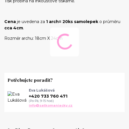
Tisk probíhá na inkoustové tiskárně.
Cena
je uvedena za
1 arch= 20ks samolepek
o průměru
cca 4cm
.
Rozměr archu: 18cm X 24cm
Potřebujete poradit?
Eva Lukášová
+420 733 760 471
(Po-Pá, 9-15 hod.)
info@satkomaniacky.cz