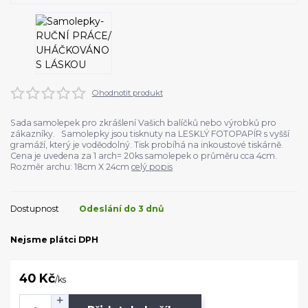
Ohodnotit produkt
Sada samolepek pro zkrášlení Vašich balíčků nebo výrobků pro
zákazníky. Samolepky jsou tisknuty na LESKLÝ FOTOPAPÍR s vyšší
gramáží, který je voděodolný. Tisk probíhá na inkoustové tiskárně.
Cena je uvedena za 1 arch= 20ks samolepek o průměru cca 4cm.
Rozměr archu: 18cm X 24cm
celý popis
Dostupnost
Odeslání do 3 dnů
Nejsme plátci DPH
40 Kč
/
ks