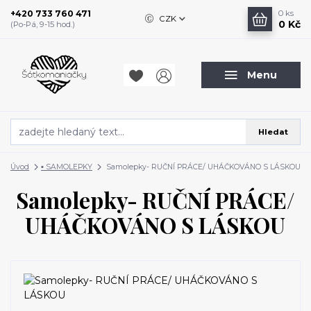
+420 733 760 471
0
ks
CZK
0 Kč
(Po-Pá, 9-15 hod.)
Menu
Hledat
Úvod
▪️ SAMOLEPKY
Samolepky- RUČNÍ PRÁCE/ UHÁČKOVÁNO S LÁSKOU
Samolepky- RUČNÍ PRÁCE/
UHÁČKOVÁNO S LÁSKOU