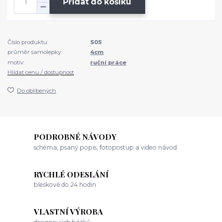
Přidat do košíku
Číslo produktu:
S05
průměr samolepky:
4cm
motiv:
ruční práce
Hlídat cenu / dostupnost
Do oblíbených
PODROBNÉ NÁVODY
schéma, psaný popis, fotopostup a video návod
RYCHLÉ ODESLÁNÍ
bleskově do 24 hodin
VLASTNÍ VÝROBA