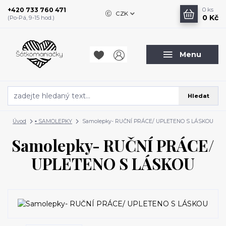
+420 733 760 471
0
ks
CZK
0 Kč
(Po-Pá, 9-15 hod.)
Menu
Hledat
Úvod
▪️ SAMOLEPKY
Samolepky- RUČNÍ PRÁCE/ UPLETENO S LÁSKOU
Samolepky- RUČNÍ PRÁCE/
UPLETENO S LÁSKOU