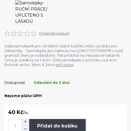
Ohodnotit produkt
Sada samolepek pro zkrášlení Vašich balíčků nebo výrobků pro
zákazníky. Samolepky jsou tisknuty na LESKLÝ FOTOPAPÍR s vyšší
gramáží, který je voděodolný. Tisk probíhá na inkoustové tiskárně.
Cena je uvedena za 1 arch= 20ks samolepek o průměru cca 4cm.
Rozměr archu: 18cm X 24cm
celý popis
Dostupnost
Odeslání do 3 dnů
Nejsme plátci DPH
40 Kč
/
ks
Přidat do košíku