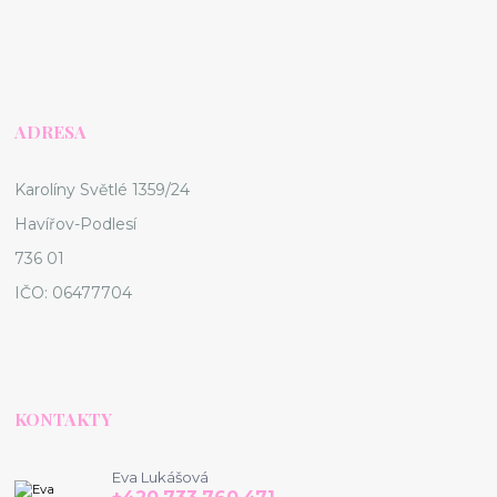
ADRESA
Karolíny Světlé 1359/24
Havířov-Podlesí
736 01
IČO: 06477704
KONTAKTY
Eva Lukášová