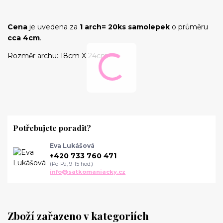
Cena
je uvedena za
1 arch= 20ks samolepek
o průměru
cca 4cm
.
Rozměr archu: 18cm X 24cm
Potřebujete poradit?
Eva Lukášová
+420 733 760 471
(Po-Pá, 9-15 hod.)
info@satkomaniacky.cz
Zboží zařazeno v kategoriích