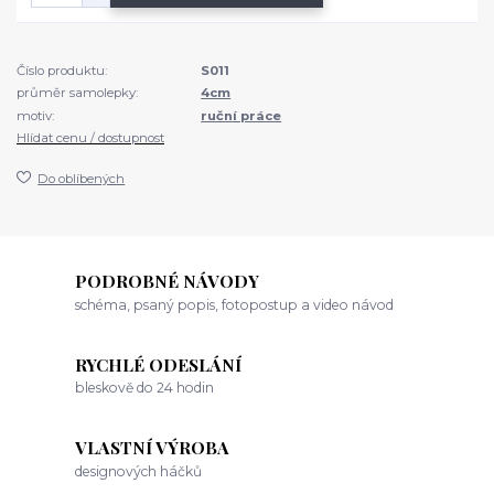
Číslo produktu:
S011
průměr samolepky:
4cm
motiv:
ruční práce
Hlídat cenu / dostupnost
Do oblíbených
PODROBNÉ NÁVODY
schéma, psaný popis, fotopostup a video návod
RYCHLÉ ODESLÁNÍ
bleskově do 24 hodin
VLASTNÍ VÝROBA
designových háčků