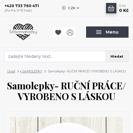
+420 733 760 471
0
ks
CZK
0 Kč
(Po-Pá, 9-15 hod.)
Menu
Hledat
Úvod
▪️ SAMOLEPKY
Samolepky- RUČNÍ PRÁCE/ VYROBENO S LÁSKOU
Samolepky- RUČNÍ PRÁCE/
VYROBENO S LÁSKOU