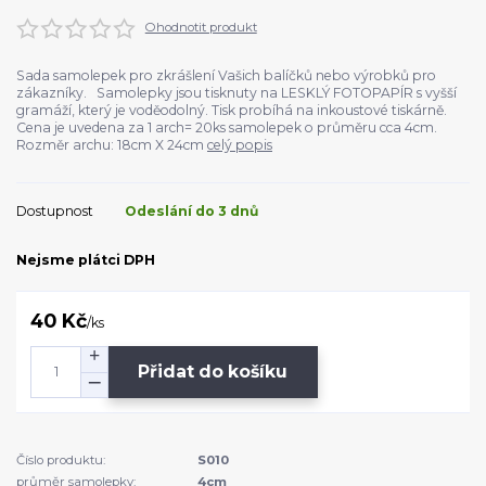
Ohodnotit produkt
Sada samolepek pro zkrášlení Vašich balíčků nebo výrobků pro
zákazníky. Samolepky jsou tisknuty na LESKLÝ FOTOPAPÍR s vyšší
gramáží, který je voděodolný. Tisk probíhá na inkoustové tiskárně.
Cena je uvedena za 1 arch= 20ks samolepek o průměru cca 4cm.
Rozměr archu: 18cm X 24cm
celý popis
Dostupnost
Odeslání do 3 dnů
Nejsme plátci DPH
40 Kč
/
ks
Přidat do košíku
Číslo produktu:
S010
průměr samolepky:
4cm