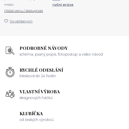
motiv:
ruční práce
Hlídat cenu / dostupnost
Do oblíbených
PODROBNÉ NÁVODY
schéma, psaný popis, fotopostup a video návod
RYCHLÉ ODESLÁNÍ
bleskově do 24 hodin
VLASTNÍ VÝROBA
designových háčků
KLUBÍČKA
od českých výrobců