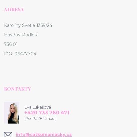
ADRESA
Karolíny Světlé 1359/24
Havířov-Podlesí
736 01
IČO: 06477704
KONTAKTY
Eva Lukášová
+420 733 760 471
(Po-Pá, 9-15 hod.)
info@satkomaniacky.cz