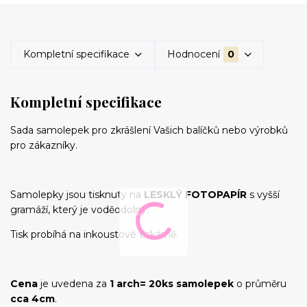
Kompletní specifikace
Hodnocení
0
Kompletní specifikace
Sada samolepek pro zkrášlení Vašich balíčků nebo výrobků
pro zákazníky.
Samolepky jsou tisknuty na
LESKLÝ FOTOPAPÍR
s vyšší
gramáží, který je voděodolný.
Tisk probíhá na inkoustové tiskárně.
Cena
je uvedena za
1 arch= 20ks samolepek
o průměru
cca 4cm
.