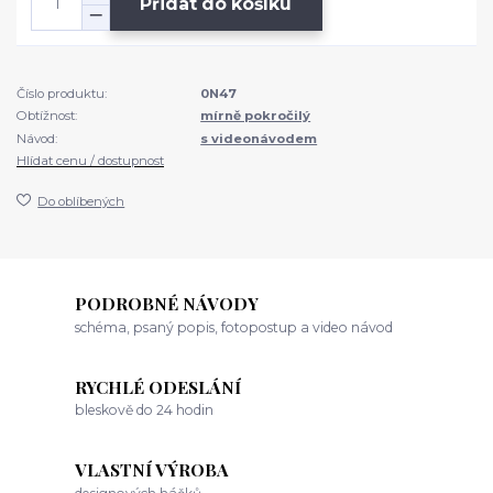
Přidat do košíku
Číslo produktu:
0N47
Obtížnost:
mírně pokročilý
Návod:
s videonávodem
Hlídat cenu / dostupnost
Do oblíbených
PODROBNÉ NÁVODY
schéma, psaný popis, fotopostup a video návod
RYCHLÉ ODESLÁNÍ
bleskově do 24 hodin
VLASTNÍ VÝROBA