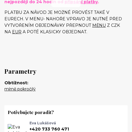
nejpozději do 24 hodin od
připsání platby
.
PLATBU ZA NÁVOD JE MOŽNÉ PROVÉST TAKÉ V
EURECH. V MENU- NAHOŘE VPRAVO JE NUTNÉ PŘED
VYTVOŘENÍM OBJEDNÁVKY PŘEPNOUT
MĚNU
Z CZK
NA
EUR
A POTÉ KLASICKY OBJEDNAT.
Parametry
Obtížnost
mírně pokročilý
Potřebujete poradit?
Eva Lukášová
+420 733 760 471