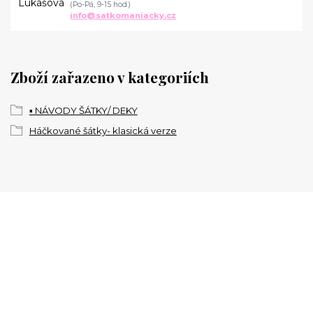
(Po-Pá, 9-15 hod.)
info@satkomaniacky.cz
Zboží zařazeno v kategoriích
▪️ NÁVODY ŠÁTKY/ DEKY
Háčkované šátky- klasická verze