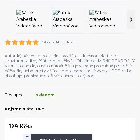
Ohodnotit produkt
Autorský návod na trojúhelníkový šátek s krásnou plastickou
strukturou z dílny "Šátkomaniačky" . Obtížnost: MÍRNĚ POKROČILÝ
Vzor je technicky o něco náročnější a je vhodný pro mírně pokročilé
háčkařky nebo pro ty z Vás, které se nebojí nové výzvy. PDF soubor
obsahuje: přehledné grafické schéma...
celý popis
Dostupnost
skladem
Nejsme plátci DPH
129 Kč
/
ks