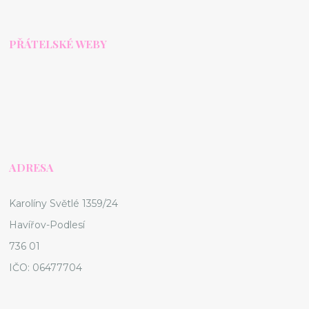
PŘÁTELSKÉ WEBY
ADRESA
Karolíny Světlé 1359/24
Havířov-Podlesí
736 01
IČO: 06477704