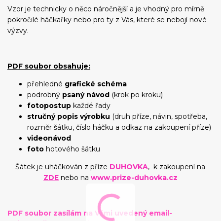
Vzor je technicky o něco náročnější a je vhodný pro mírně
pokročilé háčkařky nebo pro ty z Vás, které se nebojí nové
výzvy.
PDF soubor obsahuje:
přehledné
grafické schéma
podrobný
psaný návod
(krok po kroku)
fotopostup
každé řady
stručný popis výrobku
(druh příze, návin, spotřeba,
rozměr šátku, číslo háčku a odkaz na zakoupení příze)
videonávod
foto
hotového šátku
Šátek je uháčkován z příze
DUHOVKA
,
k
zakoupení na
ZDE
nebo na
www.prize-duhovka.cz
PDF soubor zasílám na Vámi uvedený email-