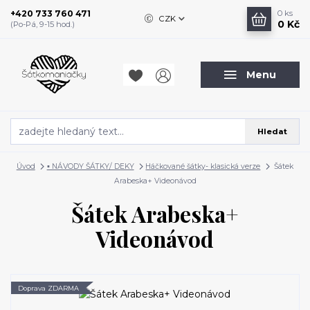
+420 733 760 471
0
ks
CZK
0 Kč
(Po-Pá, 9-15 hod.)
Menu
Hledat
Úvod
▪️ NÁVODY ŠÁTKY/ DEKY
Háčkované šátky- klasická verze
Šátek
Arabeska+ Videonávod
Šátek Arabeska+
Videonávod
Doprava ZDARMA