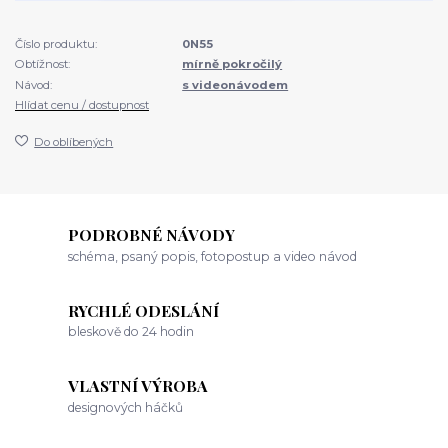
Číslo produktu:
0N55
Obtížnost:
mírně pokročilý
Návod:
s videonávodem
Hlídat cenu / dostupnost
Do oblíbených
PODROBNÉ NÁVODY
schéma, psaný popis, fotopostup a video návod
RYCHLÉ ODESLÁNÍ
bleskově do 24 hodin
VLASTNÍ VÝROBA
designových háčků