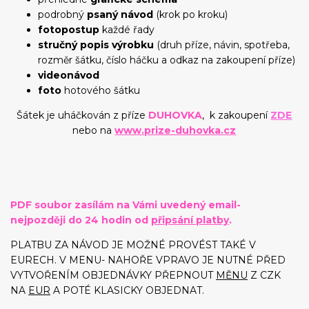
podrobný
psaný návod
(krok po kroku)
fotopostup
každé řady
stručný popis výrobku
(druh příze, návin, spotřeba,
rozměr šátku, číslo háčku a odkaz na zakoupení příze)
videonávod
foto
hotového šátku
Šátek je uháčkován z příze
DUHOVKA
,
k
zakoupení
ZDE
nebo na
www.prize-duhovka.cz
PDF soubor zasílám na Vámi uvedený email-
nejpozději do 24 hodin od
připsání platby
.
PLATBU ZA NÁVOD JE MOŽNÉ PROVÉST TAKÉ V
EURECH. V MENU- NAHOŘE VPRAVO JE NUTNÉ PŘED
VYTVOŘENÍM OBJEDNÁVKY PŘEPNOUT
MĚNU
Z CZK
NA
EUR
A POTÉ KLASICKY OBJEDNAT.