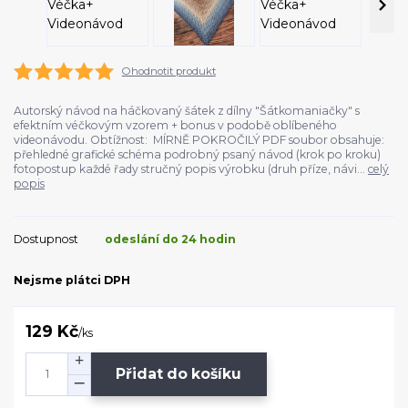
Ohodnotit produkt
Autorský návod na háčkovaný šátek z dílny "Šátkomaniačky" s
efektním véčkovým vzorem + bonus v podobě oblíbeného
videonávodu. Obtížnost: MÍRNĚ POKROČILÝ PDF soubor obsahuje:
přehledné grafické schéma podrobný psaný návod (krok po kroku)
fotopostup každé řady stručný popis výrobku (druh příze, návi...
celý
popis
Dostupnost
odeslání do 24 hodin
Nejsme plátci DPH
129 Kč
/
ks
Přidat do košíku