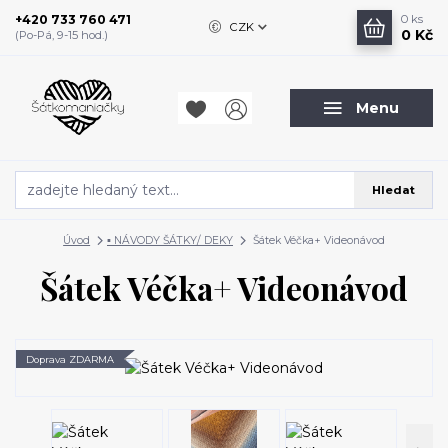
+420 733 760 471
0
ks
CZK
0 Kč
(Po-Pá, 9-15 hod.)
Menu
Hledat
Úvod
▪️ NÁVODY ŠÁTKY/ DEKY
Šátek Véčka+ Videonávod
Šátek Véčka+ Videonávod
Doprava ZDARMA