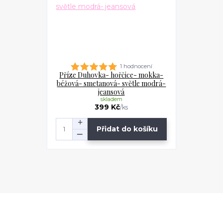
1 hodnocení
Příze Duhovka- hořčice- mokka-
béžová- smetanová- světle modrá-
jeansová
skladem
399 Kč
/
ks
Přidat do košíku