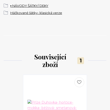
▪️ NÁVODY ŠÁTKY/ DEKY
Háčkované šátky- klasická verze
Související
1
zboží