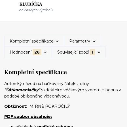
KLUBÍČKA
od českých výrobců
Kompletní specifikace
Parametry
Hodnocení
26
Související zboží
1
Kompletní specifikace
Autorský návod na háčkovaný šátek z dílny
"Šátkomaniačky"
s efektním véčkovým vzorem + bonus v
podobě oblíbeného videonávodu.
Obtížnost:
MÍRNĚ POKROČILÝ
PDF soubor obsahuje:
přehledné
grafické schéma