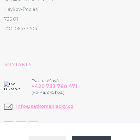
Havířov-Podlesí
736 01
IČO: 06477704
KONTAKTY
Eva Lukášová
+420 733 760 471
(Po-Pá, 9-15 hod.)
info@satkomaniacky.cz