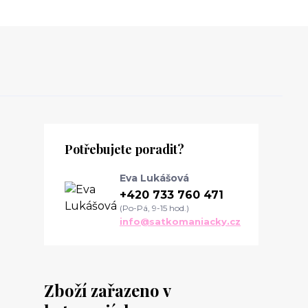
Potřebujete poradit?
Eva Lukášová
+420 733 760 471
(Po-Pá, 9-15 hod.)
info@satkomaniacky.cz
Zboží zařazeno v