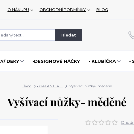
O NÁKUPU
OBCHODNÍ PODMÍNKY
BLOG
Hledat
KY/ DEKY
▪️DESIGNOVÉ HÁČKY
▪️ KLUBÍČKA
▪
Úvod
▪️ GALANTERIE
Vyšívací nůžky- měděné
Vyšívací nůžky- měděné
Ohodno