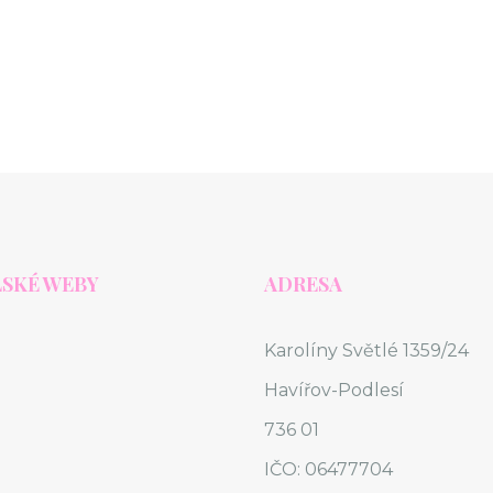
SKÉ WEBY
ADRESA
Karolíny Světlé 1359/24
Havířov-Podlesí
736 01
IČO: 06477704