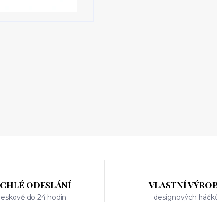
YCHLÉ ODESLÁNÍ
VLASTNÍ VÝRO
leskově do 24 hodin
designových háčk