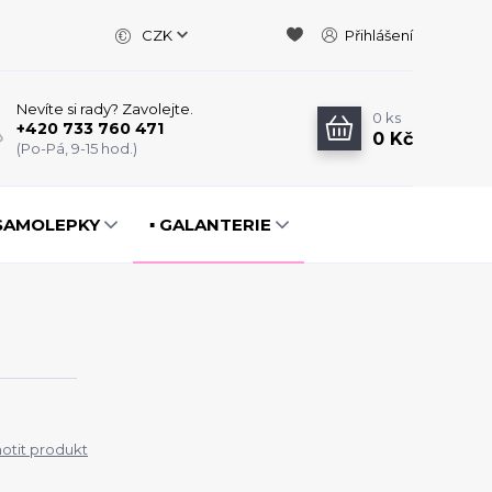
CZK
Přihlášení
Nevíte si rady? Zavolejte.
0
ks
+420 733 760 471
0 Kč
(Po-Pá, 9-15 hod.)
️ SAMOLEPKY
▪️ GALANTERIE
tit produkt