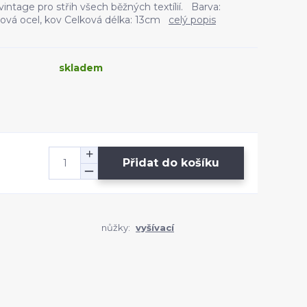
vintage pro střih všech běžných textílií. Barva:
ová ocel, kov Celková délka: 13cm
celý popis
skladem
Přidat do košíku
nůžky:
vyšívací