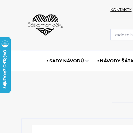
KONTAKTY
▪️ SADY NÁVODŮ
▪️ NÁVODY ŠÁT