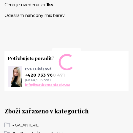
Cena je uvedena za
1ks
.
Odesílám náhodný mix barev.
Potřebujete poradit?
Eva Lukášová
+420 733 760 471
(Po-Pá, 9-15 hod.)
info@satkomaniacky.cz
Zboží zařazeno v kategoriích
▪️ GALANTERIE