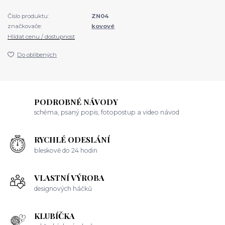
Číslo produktu:
ZN04
značkovače:
kovové
Hlídat cenu / dostupnost
Do oblíbených
PODROBNÉ NÁVODY
schéma, psaný popis, fotopostup a video návod
RYCHLÉ ODESLÁNÍ
bleskově do 24 hodin
VLASTNÍ VÝROBA
designových háčků
KLUBÍČKA