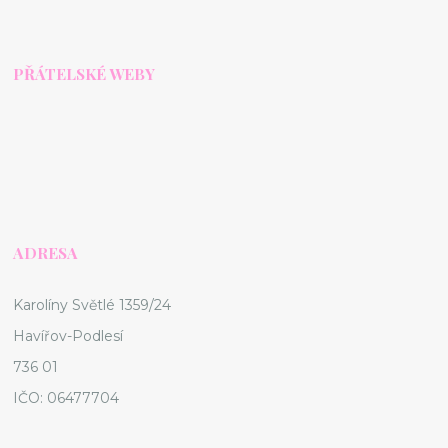
PŘÁTELSKÉ WEBY
ADRESA
Karolíny Světlé 1359/24
Havířov-Podlesí
736 01
IČO: 06477704