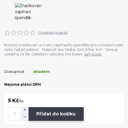
Ohodnotit produkt
Kovový značkovač ve tvaru zapínacího špendlíku pro označení oček
nebo řad při pletení. Materiál: kov Délka: 2cm Šířka: 1cm Cena je
uvedena za 1ks. Odesílám náhodný mix barev.
celý popis
Dostupnost
skladem
Nejsme plátci DPH
5 Kč
/
ks
Přidat do košíku