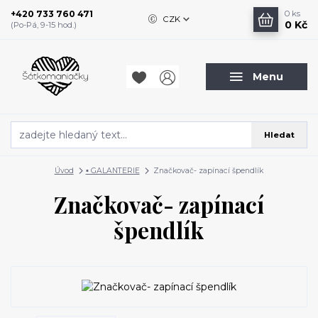
+420 733 760 471
0
ks
CZK
0 Kč
(Po-Pá, 9-15 hod.)
Menu
Hledat
Úvod
▪️ GALANTERIE
Značkovač- zapínací špendlík
Značkovač- zapínací
špendlík