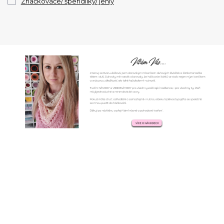
Značkovače/ špendlíky/ jehly