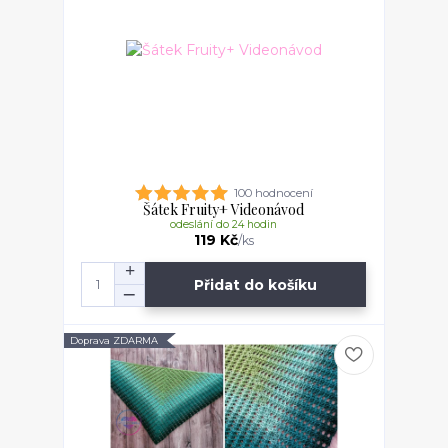
100 hodnocení
Šátek Fruity+ Videonávod
odeslání do 24 hodin
119 Kč
/
ks
Přidat do košíku
Doprava ZDARMA