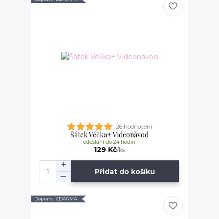
26 hodnocení
Šátek Véčka+ Videonávod
odeslání do 24 hodin
129 Kč
/
ks
Přidat do košíku
Doprava ZDARMA