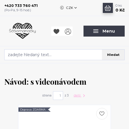
+420 733 760 471
0
ks
CZK
0 Kč
(Po-Pá, 9-15 hod.)
Menu
Hledat
Návod: s videonávodem
strana
z 3
další
Doprava ZDARMA