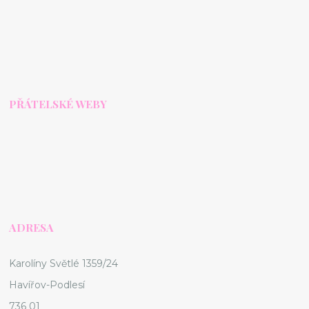
PŘÁTELSKÉ WEBY
ADRESA
Karolíny Světlé 1359/24
Havířov-Podlesí
736 01