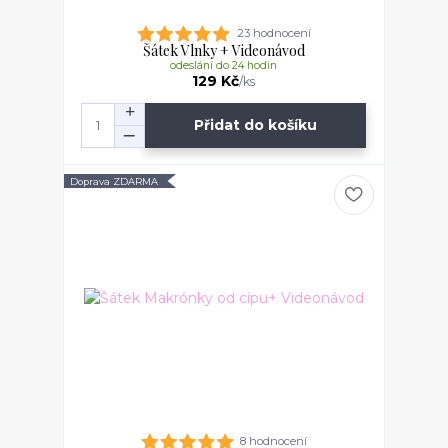
23 hodnocení
Šátek Vlnky + Videonávod
odeslání do 24 hodin
129 Kč
/
ks
Přidat do košíku
Doprava ZDARMA
8 hodnocení