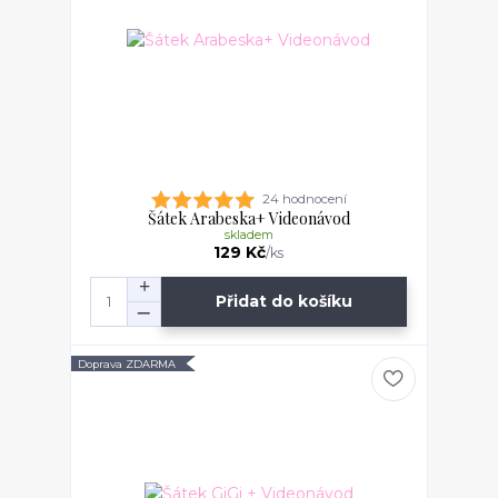
24 hodnocení
Šátek Arabeska+ Videonávod
skladem
129 Kč
/
ks
Přidat do košíku
Doprava ZDARMA