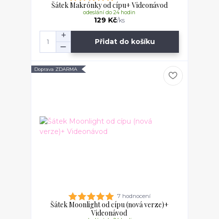
Šátek Makrónky od cípu+ Videonávod
odeslání do 24 hodin
129 Kč
/
ks
Přidat do košíku
Doprava ZDARMA
7 hodnocení
Šátek Moonlight od cípu (nová verze)+
Videonávod