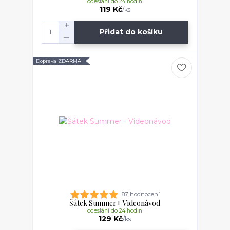
odeslání do 24 hodin
119 Kč
/
ks
Přidat do košíku
Doprava ZDARMA
87 hodnocení
Šátek Summer+ Videonávod
odeslání do 24 hodin
129 Kč
/
ks