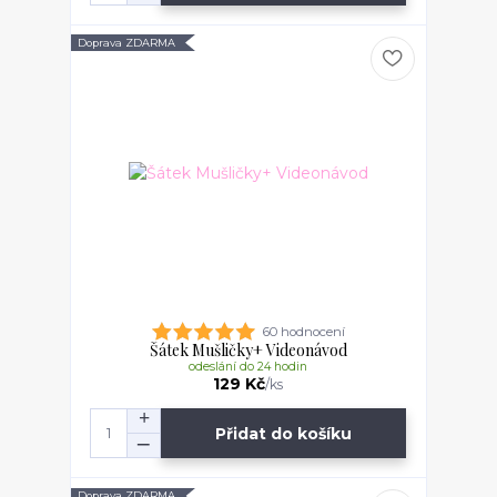
Doprava ZDARMA
60 hodnocení
Šátek Mušličky+ Videonávod
odeslání do 24 hodin
129 Kč
/
ks
Přidat do košíku
Doprava ZDARMA