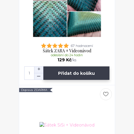
67 hodnocení
Šátek ZARA + Videonávod
odeslání do 24 hodin
129 Kč
/
ks
Přidat do košíku
Doprava ZDARMA