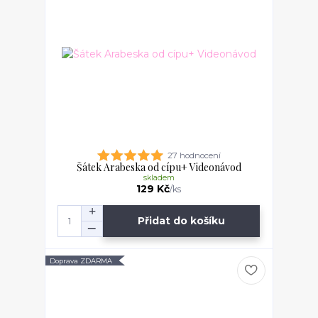
27 hodnocení
Šátek Arabeska od cípu+ Videonávod
skladem
129 Kč
/
ks
Přidat do košíku
Doprava ZDARMA