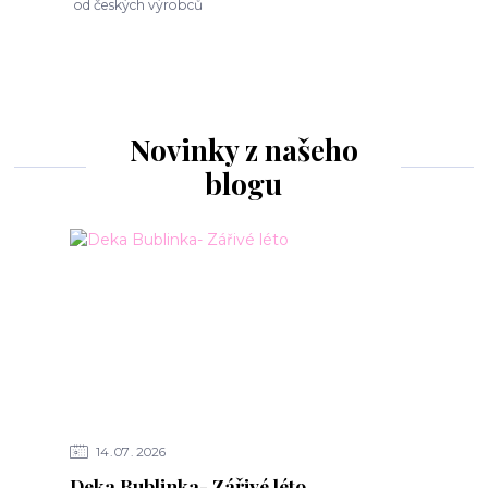
od českých výrobců
Novinky z našeho
blogu
14
07
2026
Deka Bublinka- Zářivé léto