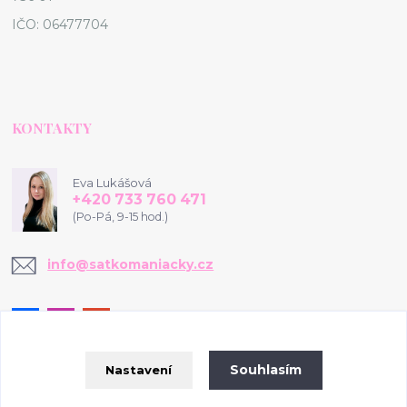
IČO: 06477704
KONTAKTY
Eva Lukášová
+420 733 760 471
(Po-Pá, 9-15 hod.)
info@satkomaniacky.cz
Souhlasím
Nastavení
© 2020-2026 www.satkomaniacky.cz