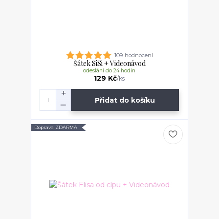
109 hodnocení
Šátek SiSi + Videonávod
odeslání do 24 hodin
129 Kč
/
ks
Přidat do košíku
Doprava ZDARMA