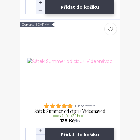
Přidat do košíku
Doprava ZDARMA
11 hodnocení
Šátek Summer od cípu+ Videonávod
odeslání do 24 hodin
129 Kč
/
ks
Přidat do košíku