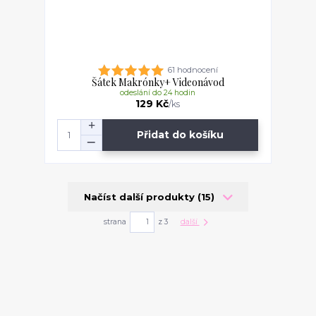
61 hodnocení
Šátek Makrónky+ Videonávod
odeslání do 24 hodin
129 Kč
/
ks
Přidat do košíku
Načíst další produkty (15)
strana
z 3
další