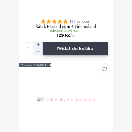
14 hodnocení
Šátek Elisa od cípu + Videonávod
odeslání do 24 hodin
129 Kč
/
ks
Přidat do košíku
Doprava ZDARMA