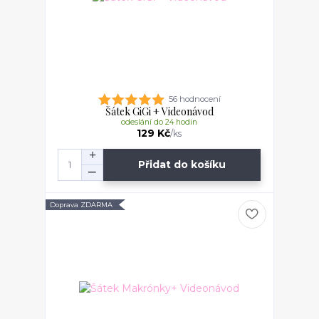
56 hodnocení
Šátek GiGi + Videonávod
odeslání do 24 hodin
129 Kč
/
ks
Přidat do košíku
Doprava ZDARMA